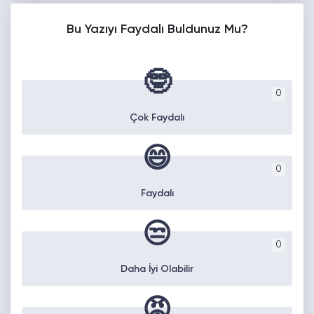
Bu Yazıyı Faydalı Buldunuz Mu?
🤓
0
Çok Faydalı
😄
0
Faydalı
😒
0
Daha İyi Olabilir
😡