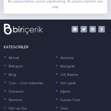
Bu yazıya henüz yorum yapılmamış, ilk yorumu hemen sen
yap.
KATEGORİLER
.
.
Aktüel
Astroloji
.
.
BirKupon
Biyografi
.
.
Blog
Cilt Bakımı
.
.
Coin - Coin Haberleri
Dini içerik
.
.
Donanım
Eğitim
.
.
Ekonomi
Evinize Özel
.
.
Film ve Dizi
Gezi