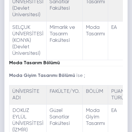
ÜNİVERSİTESİ
Sanatlar
Tasarımı
(Devlet
Fakültesi
Üniversitesi)
SELÇUK
Mimarlık ve
Moda
EA
ÜNİVERSİTESİ
Tasarım
Tasarımı
(KONYA)
Fakültesi
(Devlet
Üniversitesi)
Moda Tasarım Bölümü
Moda Giyim Tasarımı Bölümü
ise ;
ÜNİVERSİTE
FAKÜLTE/YO.
BÖLÜM
PUAN
ADI
TÜRÜ
DOKUZ
Güzel
Moda
EA
EYLÜL
Sanatlar
Giyim
ÜNİVERSİTESİ
Fakültesi
Tasarımı
(İZMİR)