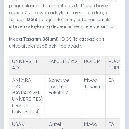
programlarında tercih daha azdır. Durum böyle
olunca 2 yıl okuyan adayların sayısı da oldukça
fazladır.
DGS
ile eğitimlerini 4 yıla tamamlamak
isteyen adayların gideceği üniversitelerde sınırlıdır.
Moda Tasarım Bölümü
; DGS ile kapsadıkları
üniversiteler aşağıdaki tablodadır.
ÜNİVERSİTE
FAKÜLTE/YO.
BÖLÜM
PUAN
ADI
TÜRÜ
ANKARA
Sanat ve
Moda
EA
HACI
Tasarım
Tasarımı
BAYRAM VELİ
Fakültesi
ÜNİVERSİTESİ
(Devlet
Üniversitesi)
UŞAK
Güzel
Moda
EA