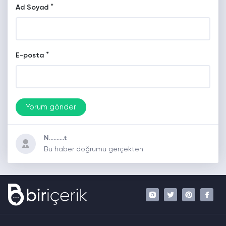
*
Ad Soyad
*
E-posta
N..........t
Bu haber doğrumu gerçekten