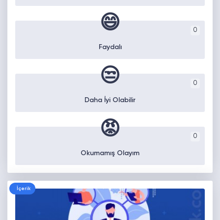
😄
0
Faydalı
😒
0
Daha İyi Olabilir
😡
0
Okumamış Olayım
İçerik