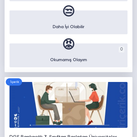
😒
Daha İyi Olabilir
😡
0
Okumamış Olayım
İçerik