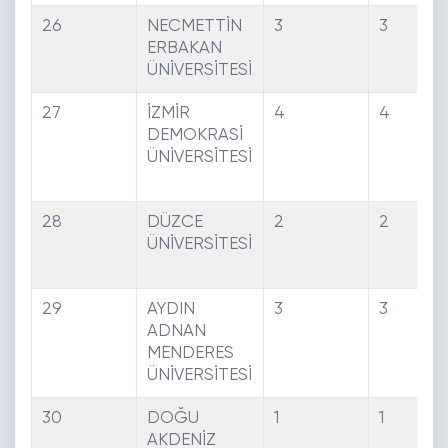
26
NECMETTİN
3
3
ERBAKAN
ÜNİVERSİTESİ
27
İZMİR
4
4
DEMOKRASİ
ÜNİVERSİTESİ
28
DÜZCE
2
2
ÜNİVERSİTESİ
29
AYDIN
3
3
ADNAN
MENDERES
ÜNİVERSİTESİ
30
DOĞU
1
1
AKDENİZ