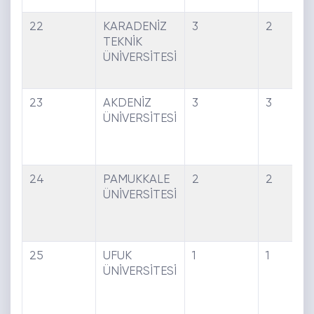
22
KARADENİZ
3
2
TEKNİK
ÜNİVERSİTESİ
23
AKDENİZ
3
3
ÜNİVERSİTESİ
24
PAMUKKALE
2
2
2
ÜNİVERSİTESİ
25
UFUK
1
1
ÜNİVERSİTESİ