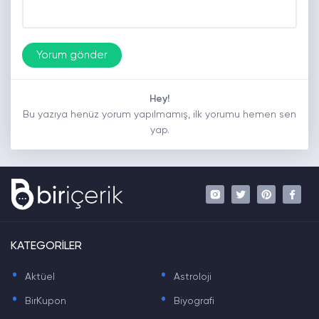
Hey!
Bu yazıya henüz yorum yapılmamış, ilk yorumu hemen sen
yap.
KATEGORİLER
.
.
Aktüel
Astroloji
.
.
BirKupon
Biyografi
.
.