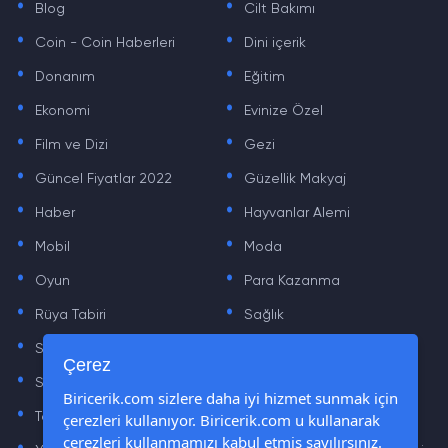
Blog
Cilt Bakımı
.
.
Coin - Coin Haberleri
Dini içerik
.
.
Donanım
Eğitim
.
.
Ekonomi
Evinize Özel
.
.
Film ve Dizi
Gezi
.
.
Güncel Fiyatlar 2022
Güzellik Makyaj
.
.
Haber
Hayvanlar Alemi
.
.
Mobil
Moda
.
.
Oyun
Para Kazanma
.
.
Rüya Tabiri
Sağlık
.
.
Sinema
Sosyal Medya Haberleri
.
.
Çerez
Sözler
Tarih
.
.
Biricerik.com sizlere daha iyi hizmet sunmak için
çerezleri kullanıyor. Biricerik.com u kullanarak
Teknoloji Haberleri
Yaşam
.
.
çerezleri kullanmamızı kabul etmiş sayılırsınız.