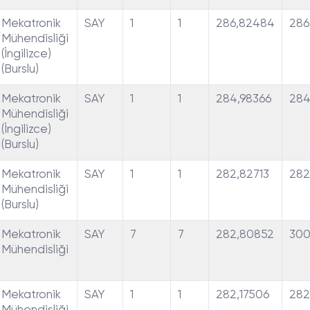
Mekatronik
SAY
1
1
286,82484
286
Mühendisliği
(İngilizce)
(Burslu)
Mekatronik
SAY
1
1
284,98366
284
Mühendisliği
(İngilizce)
(Burslu)
Mekatronik
SAY
1
1
282,82713
282
Mühendisliği
(Burslu)
Mekatronik
SAY
7
7
282,80852
300
Mühendisliği
Mekatronik
SAY
1
1
282,17506
282