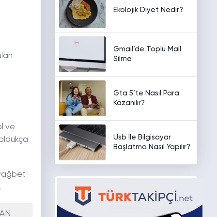
Ekolojik Diyet Nedir?
Gmail’de Toplu Mail
ulan
Silme
Gta 5’te Nasıl Para
Kazanılır?
ol ve
Usb İle Bilgisayar
 oldukça
Başlatma Nasıl Yapılır?
 rağbet
.
VAN