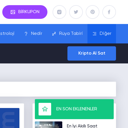
BİRKUPON
stroloji
Nedir
Rüya Tabiri
Diğer
Kripto Al Sat
EN SON EKLENENLER
En İyi Akıllı Saat