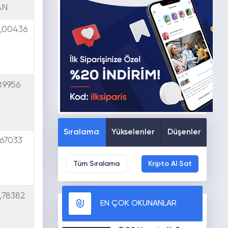
AN
,00436
,89956
Sıralama
Yükselenler
Düşenler
,67033
Tüm Sıralama
Kripto Al Sat
,78382
EN ÇOK OKUNANLAR