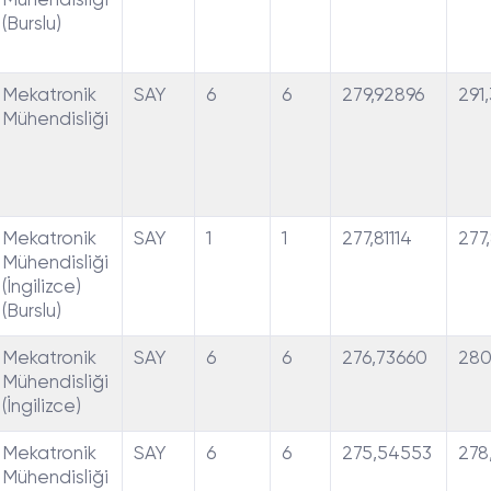
Mühendisliği
(Burslu)
Mekatronik
SAY
6
6
279,92896
291
Mühendisliği
Mekatronik
SAY
1
1
277,81114
277,
Mühendisliği
(İngilizce)
(Burslu)
Mekatronik
SAY
6
6
276,73660
280
Mühendisliği
(İngilizce)
Mekatronik
SAY
6
6
275,54553
278
Mühendisliği