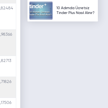
10 Adımda Ücretsiz
,82484
Tinder Plus Nasıl Alınır?
,98366
,82713
,71826
,17506