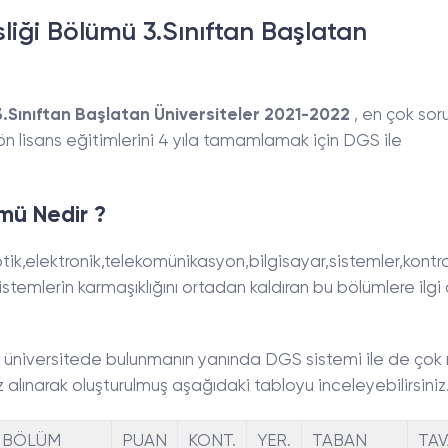
iği Bölümü 3.Sınıftan Başlatan
.Sınıftan Başlatan Üniversiteler 2021-2022
, en çok sor
k ön lisans eğitimlerini 4 yıla tamamlamak için DGS ile
mü Nedir ?
tik,elektronik,telekomünikasyon,bilgisayar,sistemler,kontr
stemlerin karmaşıklığını ortadan kaldıran bu bölümlere ilgi
k üniversitede bulunmanın yanında DGS sistemi ile de çok
z alınarak oluşturulmuş aşağıdaki tabloyu inceleyebilirsiniz
BÖLÜM
PUAN
KONT.
YER.
TABAN
TA