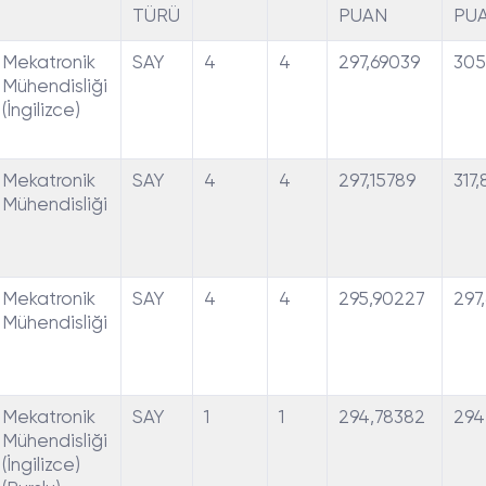
TÜRÜ
PUAN
PU
Mekatronik
SAY
4
4
297,69039
305
Mühendisliği
(İngilizce)
Mekatronik
SAY
4
4
297,15789
317
Mühendisliği
Mekatronik
SAY
4
4
295,90227
297
Mühendisliği
Mekatronik
SAY
1
1
294,78382
294
Mühendisliği
(İngilizce)