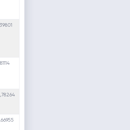
,39801
81114
,78264
,66955