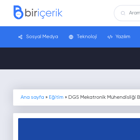
Sosyal Medya
Teknoloji
Yazılım
Ana sayfa
»
Eğitim
»
DGS Mekatronik Mühendisliği B