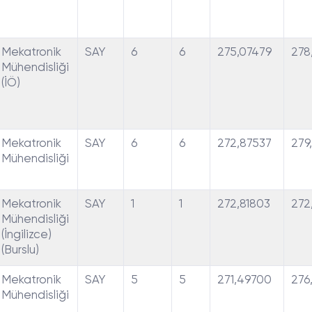
Mekatronik
SAY
6
6
275,07479
278
Mühendisliği
(İÖ)
Mekatronik
SAY
6
6
272,87537
279
Mühendisliği
Mekatronik
SAY
1
1
272,81803
272
Mühendisliği
(İngilizce)
(Burslu)
Mekatronik
SAY
5
5
271,49700
276
Mühendisliği