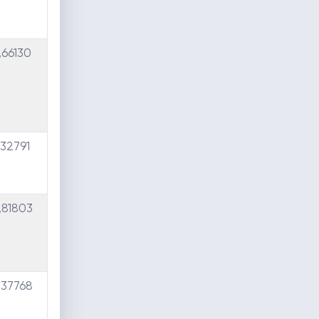
,66130
,32791
,81803
,37768