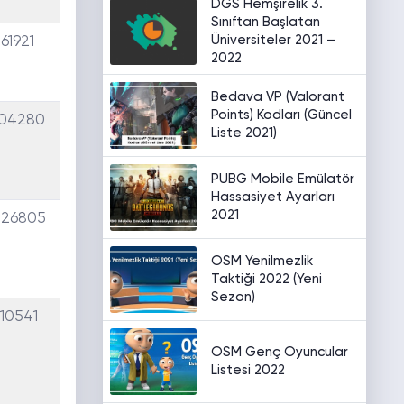
DGS Hemşirelik 3.
Sınıftan Başlatan
Üniversiteler 2021 –
,61921
2022
Bedava VP (Valorant
Points) Kodları (Güncel
,04280
Liste 2021)
PUBG Mobile Emülatör
Hassasiyet Ayarları
2021
,26805
OSM Yenilmezlik
Taktiği 2022 (Yeni
Sezon)
,10541
OSM Genç Oyuncular
Listesi 2022