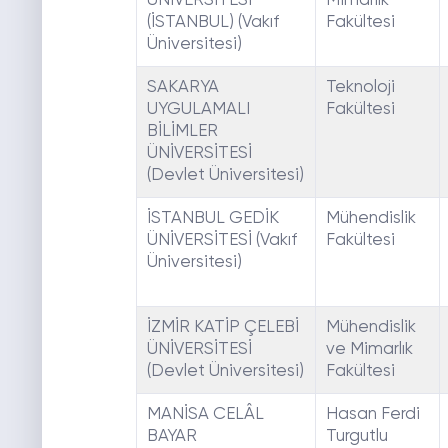
ÜNİVERSİTESİ
Mimarlık
(İSTANBUL) (Vakıf
Fakültesi
Üniversitesi)
SAKARYA
Teknoloji
UYGULAMALI
Fakültesi
BİLİMLER
ÜNİVERSİTESİ
(Devlet Üniversitesi)
İSTANBUL GEDİK
Mühendislik
ÜNİVERSİTESİ (Vakıf
Fakültesi
Üniversitesi)
İZMİR KATİP ÇELEBİ
Mühendislik
ÜNİVERSİTESİ
ve Mimarlık
(Devlet Üniversitesi)
Fakültesi
MANİSA CELÂL
Hasan Ferdi
BAYAR
Turgutlu