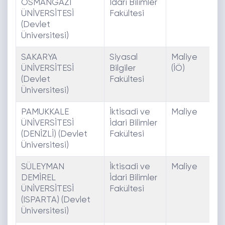
OSMANGAZİ
İdari Bilimler
ÜNİVERSİTESİ
Fakültesi
(Devlet
Üniversitesi)
SAKARYA
Siyasal
Maliye
E
ÜNİVERSİTESİ
Bilgiler
(İÖ)
(Devlet
Fakültesi
Üniversitesi)
PAMUKKALE
İktisadi ve
Maliye
E
ÜNİVERSİTESİ
İdari Bilimler
(DENİZLİ) (Devlet
Fakültesi
Üniversitesi)
SÜLEYMAN
İktisadi ve
Maliye
E
DEMİREL
İdari Bilimler
ÜNİVERSİTESİ
Fakültesi
(ISPARTA) (Devlet
Üniversitesi)