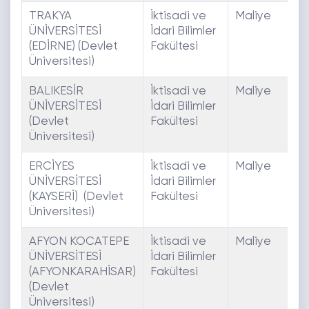
TRAKYA
İktisadi ve
Maliye
E
ÜNİVERSİTESİ
İdari Bilimler
(EDİRNE) (Devlet
Fakültesi
Üniversitesi)
BALIKESİR
İktisadi ve
Maliye
E
ÜNİVERSİTESİ
İdari Bilimler
(Devlet
Fakültesi
Üniversitesi)
ERCİYES
İktisadi ve
Maliye
E
ÜNİVERSİTESİ
İdari Bilimler
(KAYSERİ) (Devlet
Fakültesi
Üniversitesi)
AFYON KOCATEPE
İktisadi ve
Maliye
E
ÜNİVERSİTESİ
İdari Bilimler
(AFYONKARAHİSAR)
Fakültesi
(Devlet
Üniversitesi)