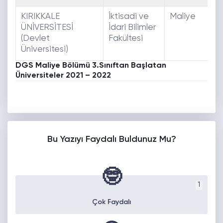
KIRIKKALE
İktisadi ve
Maliye
E
ÜNİVERSİTESİ
İdari Bilimler
(Devlet
Fakültesi
Üniversitesi)
DGS Maliye Bölümü 3.Sınıftan Başlatan
Üniversiteler 2021 – 2022
Bu Yazıyı Faydalı Buldunuz Mu?
🤓
1
Çok Faydalı