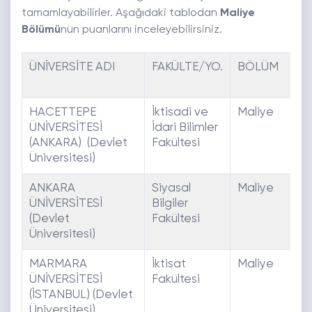
tamamlayabilirler. Aşağıdaki tablodan
Maliye
Bölümü
nün puanlarını inceleyebilirsiniz.
ÜNİVERSİTE ADI
FAKÜLTE/YO.
BÖLÜM
P
T
HACETTEPE
İktisadi ve
Maliye
E
ÜNİVERSİTESİ
İdari Bilimler
(ANKARA) (Devlet
Fakültesi
Üniversitesi)
ANKARA
Siyasal
Maliye
E
ÜNİVERSİTESİ
Bilgiler
(Devlet
Fakültesi
Üniversitesi)
MARMARA
İktisat
Maliye
E
ÜNİVERSİTESİ
Fakültesi
(İSTANBUL) (Devlet
Üniversitesi)