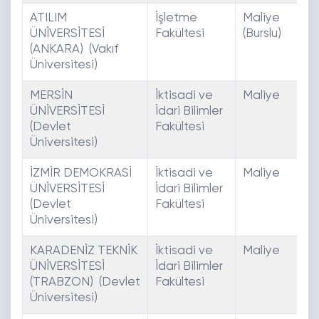
ATILIM
İşletme
Maliye
E
ÜNİVERSİTESİ
Fakültesi
(Burslu)
(ANKARA) (Vakıf
Üniversitesi)
MERSİN
İktisadi ve
Maliye
E
ÜNİVERSİTESİ
İdari Bilimler
(Devlet
Fakültesi
Üniversitesi)
İZMİR DEMOKRASİ
İktisadi ve
Maliye
E
ÜNİVERSİTESİ
İdari Bilimler
(Devlet
Fakültesi
Üniversitesi)
KARADENİZ TEKNİK
İktisadi ve
Maliye
E
ÜNİVERSİTESİ
İdari Bilimler
(TRABZON) (Devlet
Fakültesi
Üniversitesi)