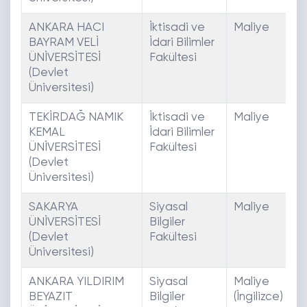
ANKARA HACI
İktisadi ve
Maliye
E
BAYRAM VELİ
İdari Bilimler
ÜNİVERSİTESİ
Fakültesi
(Devlet
Üniversitesi)
TEKİRDAĞ NAMIK
İktisadi ve
Maliye
E
KEMAL
İdari Bilimler
ÜNİVERSİTESİ
Fakültesi
(Devlet
Üniversitesi)
SAKARYA
Siyasal
Maliye
E
ÜNİVERSİTESİ
Bilgiler
(Devlet
Fakültesi
Üniversitesi)
ANKARA YILDIRIM
Siyasal
Maliye
E
BEYAZIT
Bilgiler
(İngilizce)