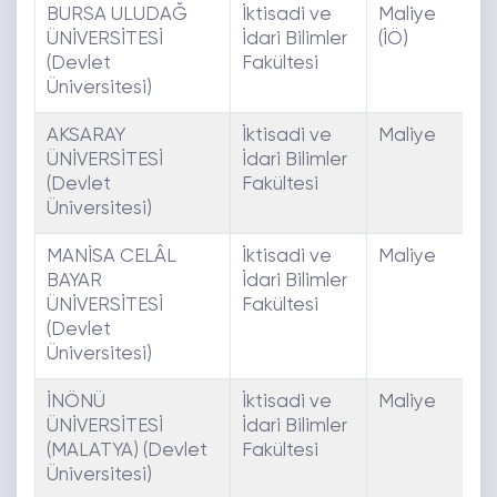
BURSA ULUDAĞ
İktisadi ve
Maliye
E
ÜNİVERSİTESİ
İdari Bilimler
(İÖ)
(Devlet
Fakültesi
Üniversitesi)
AKSARAY
İktisadi ve
Maliye
E
ÜNİVERSİTESİ
İdari Bilimler
(Devlet
Fakültesi
Üniversitesi)
MANİSA CELÂL
İktisadi ve
Maliye
E
BAYAR
İdari Bilimler
ÜNİVERSİTESİ
Fakültesi
(Devlet
Üniversitesi)
İNÖNÜ
İktisadi ve
Maliye
E
ÜNİVERSİTESİ
İdari Bilimler
(MALATYA) (Devlet
Fakültesi
Üniversitesi)