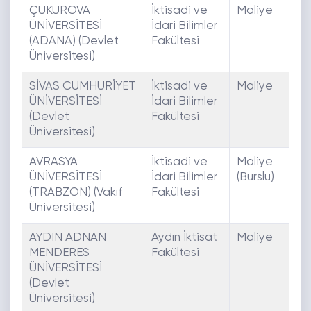
ÇUKUROVA
İktisadi ve
Maliye
E
ÜNİVERSİTESİ
İdari Bilimler
(ADANA) (Devlet
Fakültesi
Üniversitesi)
SİVAS CUMHURİYET
İktisadi ve
Maliye
E
ÜNİVERSİTESİ
İdari Bilimler
(Devlet
Fakültesi
Üniversitesi)
AVRASYA
İktisadi ve
Maliye
E
ÜNİVERSİTESİ
İdari Bilimler
(Burslu)
(TRABZON) (Vakıf
Fakültesi
Üniversitesi)
AYDIN ADNAN
Aydın İktisat
Maliye
E
MENDERES
Fakültesi
ÜNİVERSİTESİ
(Devlet
Üniversitesi)