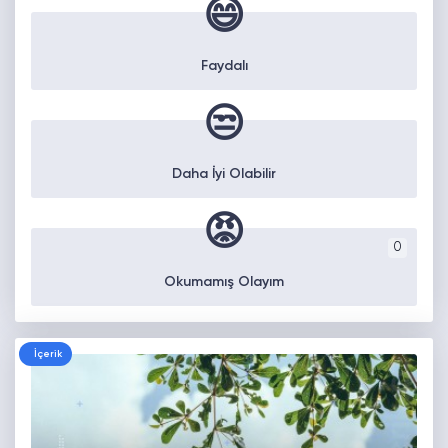
😄
Faydalı
😒
Daha İyi Olabilir
😡
0
Okumamış Olayım
İçerik