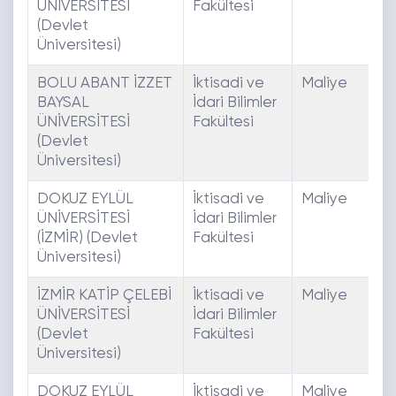
ÜNİVERSİTESİ
Fakültesi
(Devlet
Üniversitesi)
BOLU ABANT İZZET
İktisadi ve
Maliye
E
BAYSAL
İdari Bilimler
ÜNİVERSİTESİ
Fakültesi
(Devlet
Üniversitesi)
DOKUZ EYLÜL
İktisadi ve
Maliye
E
ÜNİVERSİTESİ
İdari Bilimler
(İZMİR) (Devlet
Fakültesi
Üniversitesi)
İZMİR KATİP ÇELEBİ
İktisadi ve
Maliye
E
ÜNİVERSİTESİ
İdari Bilimler
(Devlet
Fakültesi
Üniversitesi)
DOKUZ EYLÜL
İktisadi ve
Maliye
E