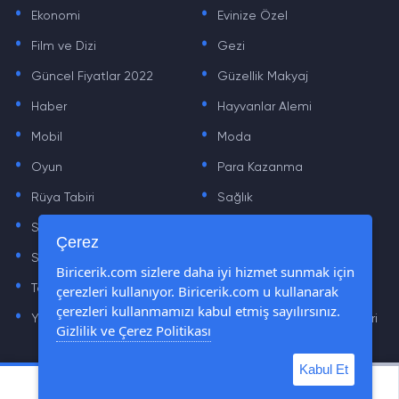
.
.
Ekonomi
Evinize Özel
.
.
Film ve Dizi
Gezi
.
.
Güncel Fiyatlar 2022
Güzellik Makyaj
.
.
Haber
Hayvanlar Alemi
.
.
Mobil
Moda
.
.
Oyun
Para Kazanma
.
.
Rüya Tabiri
Sağlık
.
.
Sinema
Sosyal Medya Haberleri
.
.
Çerez
Sözler
Tarih
.
.
Biricerik.com sizlere daha iyi hizmet sunmak için
çerezleri kullanıyor. Biricerik.com u kullanarak
Teknoloji Haberleri
Yaşam
.
.
çerezleri kullanmamızı kabul etmiş sayılırsınız.
Yazılım Haberleri
Yiyecek Önerileri ve Tarifleri
Gizlilik ve Çerez Politikası
Kabul Et
© Tüm Hakları Saklıdır © 2019 - 2021 biricerik.com