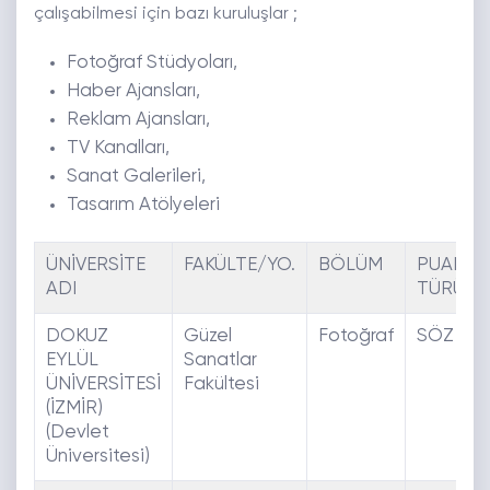
çalışabilmesi için bazı kuruluşlar ;
Fotoğraf Stüdyoları,
Haber Ajansları,
Reklam Ajansları,
TV Kanalları,
Sanat Galerileri,
Tasarım Atölyeleri
ÜNİVERSİTE
FAKÜLTE/YO.
BÖLÜM
PUAN
ADI
TÜRÜ
DOKUZ
Güzel
Fotoğraf
SÖZ
EYLÜL
Sanatlar
ÜNİVERSİTESİ
Fakültesi
(İZMİR)
(Devlet
Üniversitesi)