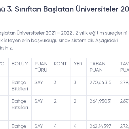
 3. Sınıftan Başlatan Üniversiteler 2
aşlatan Üniversiteler 2021 – 2022
, 2 yıllık eğitim süreçlerini 4
k isteyenlerin başvurduğu sınav sistemidir. Aşağıdaki
siniz.
YO.
BÖLÜM
PUAN
KONT.
YER.
TABAN
TA
TÜRÜ
PUAN
PU
Bahçe
SAY
3
3
270,64315
279
Bitkileri
Bahçe
SAY
2
2
264,95031
267,
Bitkileri
Bahçe
SAY
4
4
262,14397
272