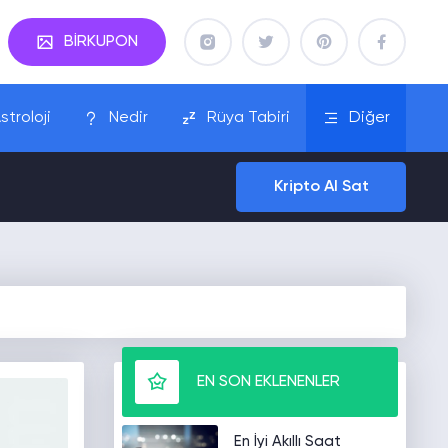
BİRKUPON
stroloji
Nedir
Rüya Tabiri
Diğer
Kripto Al Sat
EN SON EKLENENLER
En İyi Akıllı Saat