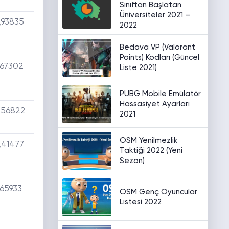
Sınıftan Başlatan
Üniversiteler 2021 –
,93835
2022
Bedava VP (Valorant
Points) Kodları (Güncel
,67302
Liste 2021)
PUBG Mobile Emülatör
Hassasiyet Ayarları
,56822
2021
OSM Yenilmezlik
,41477
Taktiği 2022 (Yeni
Sezon)
,65933
OSM Genç Oyuncular
Listesi 2022