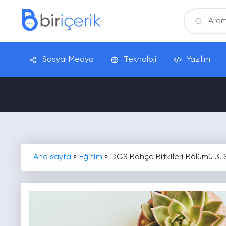
Sosyal Medya
Teknoloji
Yazılım
Ana sayfa
»
Eğitim
»
DGS Bahçe Bitkileri Bölümü 3. 