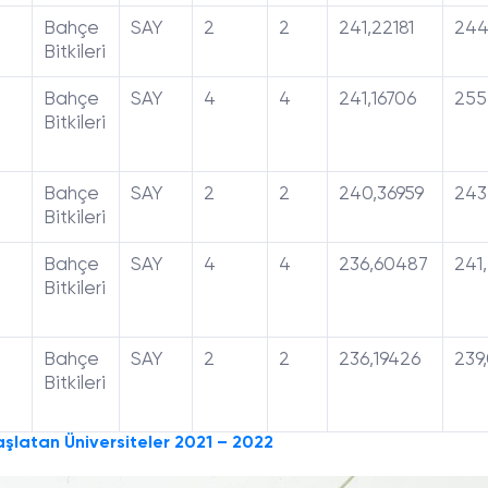
Bahçe
SAY
2
2
241,22181
244
Bitkileri
Bahçe
SAY
4
4
241,16706
255
Bitkileri
Bahçe
SAY
2
2
240,36959
243
Bitkileri
Bahçe
SAY
4
4
236,60487
241,
Bitkileri
Bahçe
SAY
2
2
236,19426
239
Bitkileri
aşlatan Üniversiteler 2021 – 2022