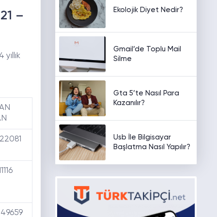
Ekolojik Diyet Nedir?
021 –
Gmail’de Toplu Mail
 yıllık
Silme
Gta 5’te Nasıl Para
Kazanılır?
VAN
AN
Usb İle Bilgisayar
,22081
Başlatma Nasıl Yapılır?
11116
,49659