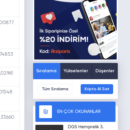
,00877
,74853
Sıralama
Yükselenler
Düşenler
,02961
Tüm Sıralama
Kripto Al Sat
,01548
EN ÇOK OKUNANLAR
,33660
DGS Hemşirelik 3.