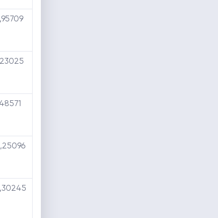
,95709
,23025
,48571
,25096
,30245