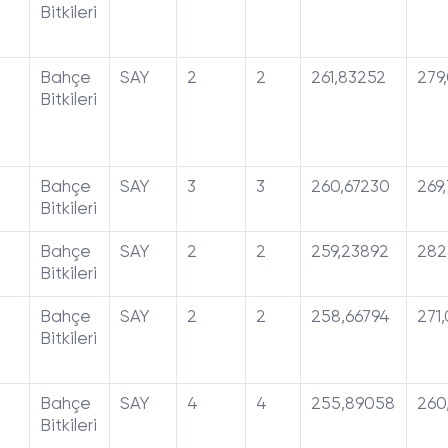
Bitkileri
Bahçe
SAY
2
2
261,83252
279
Bitkileri
Bahçe
SAY
3
3
260,67230
269
Bitkileri
Bahçe
SAY
2
2
259,23892
282
Bitkileri
Bahçe
SAY
2
2
258,66794
271
Bitkileri
Bahçe
SAY
4
4
255,89058
260
Bitkileri