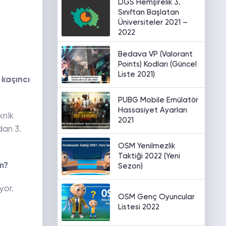
DGS Hemşirelik 3.
Sınıftan Başlatan
Üniversiteler 2021 –
2022
Bedava VP (Valorant
Points) Kodları (Güncel
Liste 2021)
 kaçıncı
PUBG Mobile Emülatör
Hassasiyet Ayarları
knik
2021
dan 3.
OSM Yenilmezlik
Taktiği 2022 (Yeni
m?
Sezon)
yor.
OSM Genç Oyuncular
Listesi 2022