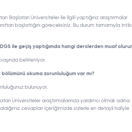
an Başlatan Üniversiteler ile ilgili yaptığınız araştırmalar
ınıftan başlattığını göreceksiniz. Bu durum tamamıyla inti
 DGS ile geçiş yaptığımda hangi derslerden muaf oluru
şında belirleniyor.
ık bölümünü okuma zorunluluğum var mı?
nluluğunuz bulunuyor.
latan Üniversiteler araştırmalarınıza yardımcı olmak adına
ldığımız cevapları içeriğimizde sizlerle en detaylı haliyle