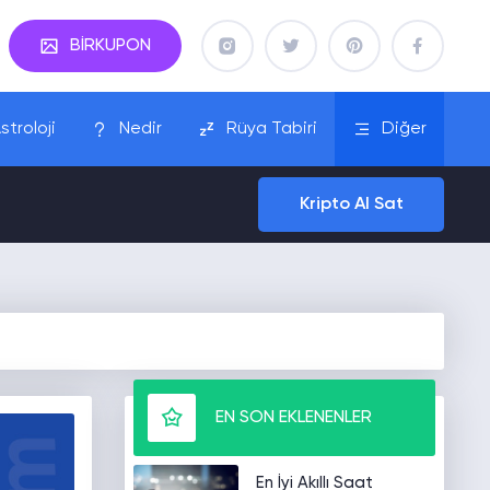
BİRKUPON
stroloji
Nedir
Rüya Tabiri
Diğer
Kripto Al Sat
EN SON EKLENENLER
En İyi Akıllı Saat