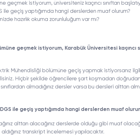
ne geçmek istiyorum, üniversiteniz kaçıncı sınıftan başlatı
 ile geçiş yaptığımda hangi derslerden muaf olurum?
nizde hazırlık okuma zorunluluğum var mı?
lümüne geçmek istiyorum, Karabük Üniversitesi kaçıncı s
trik Mühendisliği bölümüne geçiş yapmak istiyorsanız ilgil
melisiniz. Hiçbir şekilde öğrencilere şart koşmadan doğrudan
. sınıflardan almadığınız dersler varsa bu dersleri alttan al
 DGS ile geçiş yaptığımda hangi derslerden muaf oluru
ğınız alttan alacağınız derslerde olduğu gibi muaf olacağ
aldığınız transkript incelemesi yapılacaktır.