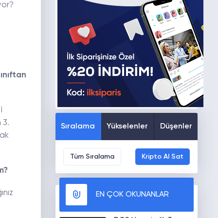
yor?
ınıftan
i
 3.
Sıralama
Yükselenler
Düşenler
mak
Tüm Sıralama
Kripto Al Sat
m?
ınız
EN ÇOK OKUNANLAR