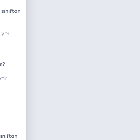
 sınıftan
 yer
m?
tir.
ınıftan