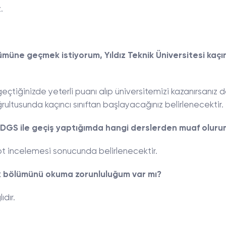
.
lümüne geçmek istiyorum, Yıldız Teknik Üniversitesi kaçı
eçtiğinizde yeterli puanı alıp üniversitemizi kazanırsanız
rultusunda kaçıncı sınıftan başlayacağınız belirlenecektir.
 DGS ile geçiş yaptığımda hangi derslerden muaf oluru
pt incelemesi sonucunda belirlenecektir.
ık bölümünü okuma zorunluluğum var mı?
ıdır.