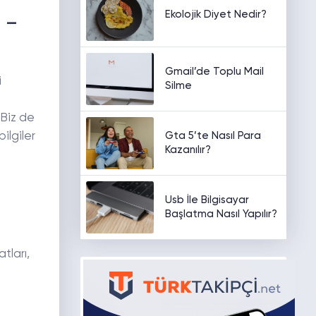
Ekolojik Diyet Nedir?
1 –
Gmail’de Toplu Mail
i
Silme
 Biz de
Gta 5’te Nasıl Para
bilgiler
Kazanılır?
Usb İle Bilgisayar
Başlatma Nasıl Yapılır?
tları,