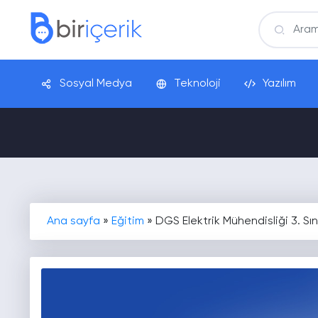
Sosyal Medya
Teknoloji
Yazılım
Ana sayfa
»
Eğitim
»
DGS Elektrik Mühendisliği 3. Sı