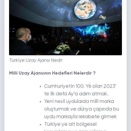
Türkiye Uzay Ajansı Nedir
Milli Uzay Ajansının Hedefleri Nelerdir ?
Cumhuriyetin 100. Yılı olan 2023′
te ilk defa Ay’a adım atmak.
Yeni nesil uydularda milli marka
oluşturmak ve dünya çapında bu
uydu markayla rekabete girmek
Türkiye ye ait bölgesel