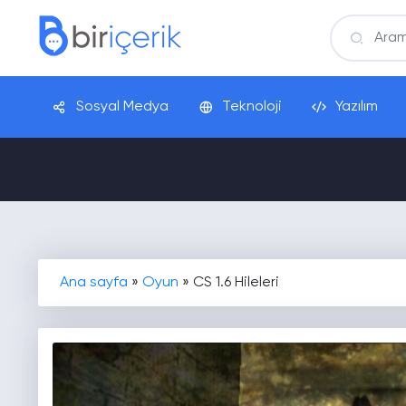
Sosyal Medya
Teknoloji
Yazılım
Ana sayfa
»
Oyun
»
CS 1.6 Hileleri