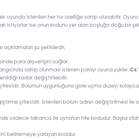
rek oyunda istenilen her tür özelliğe sahip olunabilir. Oyunc
ak istiyorlar ise onun kodunu yer alan boşluğa doğu bir şe
e açıklamaları şu şekildedir;
sinde para alışverişini sağlar.
gıcında sahip olunması istenen parayı oyuna yükler.
Cs 
enildiği kadar değiştirilebilir.
ifresidir. Bölümün uygunluğuna göre uçma düzeyi kolayca
rme şifresidir. İstenilen bölüm adının değiştirilmesi ile 
sinde sadece tabanca ile oynatan hile kodudur. Başka silah
esini belirlemeye yarayan koddur.