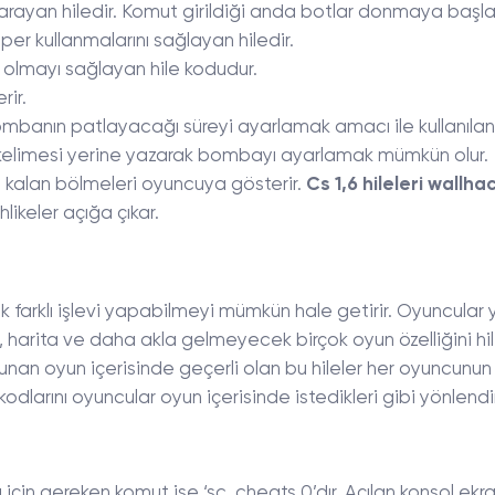
ayan hiledir. Komut girildiği anda botlar donmaya başla
er kullanmalarını sağlayan hiledir.
olmayı sağlayan hile kodudur.
rir.
anın patlayacağı süreyi ayarlamak amacı ile kullanılan h
r kelimesi yerine yazarak bombayı ayarlamak mümkün olur.
 kalan bölmeleri oyuncuya gösterir.
Cs 1,6 hileleri wallh
ikeler açığa çıkar.
çok farklı işlevi yapabilmeyi mümkün hale getirir. Oyuncular y
harita ve daha akla gelmeyecek birçok oyun özelliğini hil
f olunan oyun içerisinde geçerli olan bu hileler her oyuncunun
 kodlarını oyuncular oyun içerisinde istedikleri gibi yönlendir
a
için gereken komut ise ‘sc_cheats 0’dır. Açılan konsol ekr