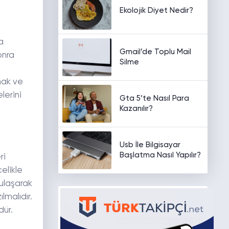
Ekolojik Diyet Nedir?
a
Gmail’de Toplu Mail
onra
Silme
mak ve
lerini
Gta 5’te Nasıl Para
Kazanılır?
Usb İle Bilgisayar
Başlatma Nasıl Yapılır?
ri
celikle
 ulaşarak
lmalıdır.
dür.