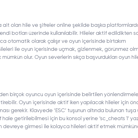
 ait olan hile ve şifreler online şekilde başka platformlard
i botları üzerinde kullanılabilir. Hileler aktif edildikten s
nca otomatik olarak çalışır ve oyun içerisinde birtakım
hileleri ile oyun içerisinde uçmak, gizlenmek, görünmez ol
 mümkün olur. Oyun severlerin sıkça başvurdukları oyun hile
en birçok oyuncu oyun içerisinde belirtilen yönlendirmele
rebilir. Oyun içerisinde aktif iken yapılacak hileler için ön
lması gerekir. Klavyede ‘ESC’ tuşunun altında bulunan tuşa
f hale getirilebilmesi için bu konsol yerine ‘sc_cheats 1’ yazı
 devreye girmesi ile kolayca hileleri aktif etmek mümkün