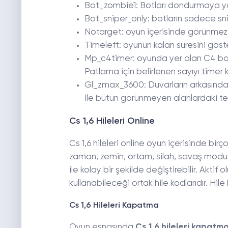
Bot_zombie1: Botları dondurmaya yar
Bot_sniper_only: botların sadece snip
Notarget: oyun içerisinde görünmez 
Timeleft: oyunun kalan süresini göste
Mp_c4timer: oyunda yer alan C4 bomb
Patlama için belirlenen sayıyı time
Gl_zmax_3600: Duvarların arkasında
ile bütün görünmeyen alanlardaki tehl
Cs 1,6 Hileleri Online
Cs 1,6 hileleri online oyun içerisinde bir
zaman, zemin, ortam, silah, savaş modu, 
ile kolay bir şekilde değiştirebilir. Akti
kullanabileceği ortak hile kodlarıdır. Hile
Cs 1,6 Hileleri Kapatma
Oyun esnasında
Cs 1,6 hileleri kapatm