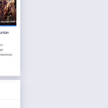
unları
ın
er
lerimizi