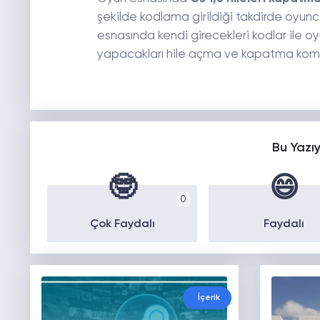
şekilde kodlama girildiği takdirde oyuncu
esnasında kendi girecekleri kodlar ile oy
yapacakları hile açma ve kapatma komutlar
Bu Yazı
🤓
😄
0
Çok Faydalı
Faydalı
İçerik