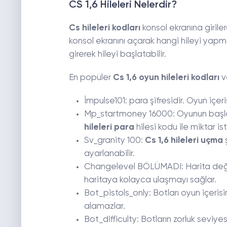
CS 1,6 Hileleri Nelerdir?
Cs hileleri kodları
konsol ekranına girile
konsol ekranını açarak hangi hileyi yapm
girerek hileyi başlatabilir.
En popüler
Cs 1,6 oyun hileleri kodları
v
İmpulse101: para şifresidir. Oyun içeri
Mp_startmoney 16000: Oyunun başlan
hileleri para
hilesi kodu ile miktar ist
Sv_granity 100:
Cs 1,6 hileleri uçma
ş
ayarlanabilir.
Changelevel BÖLÜMADI: Harita değişti
haritaya kolayca ulaşmayı sağlar.
Bot_pistols_only: Botları oyun içeri
alamazlar.
Bot_difficulty: Botların zorluk seviy