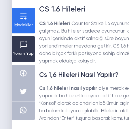
CS 1.6 Hileleri
CS 1.6 Hileleri
Counter Strike 1.6 oyununa
İçindekiler
çalışmaz. Bu hileler sadece oyuncunun kend
oyun içerisinde aktif kalındığı süre boyu
yönlendirmeler meydana getirir. CS 1,6 
daha birçok farklı pozisyona sahip olmak
Yorum Yap
yapmak oldukça kolaydır.
Cs 1,6 Hileleri Nasıl Yapılır?
Cs 1,6 hileleri nasıl yapılır
diye merak ed
yaparak bu hileleri kolayca aktif hale geti
‘Konsol’ olarak adlandırılan bölümün açı
bu bölüm kolayca açılabilir. Hilelerin akti
Ardından ‘Enter’ tuşuna basarak komutun