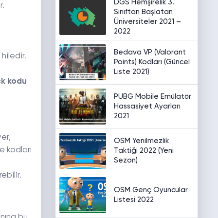
DGS Hemşirelik 3.
r.
Sınıftan Başlatan
Üniversiteler 2021 –
2022
Bedava VP (Valorant
iledir.
Points) Kodları (Güncel
Liste 2021)
ack kodu
PUBG Mobile Emülatör
Hassasiyet Ayarları
2021
er,
OSM Yenilmezlik
e kodları
Taktiği 2022 (Yeni
Sezon)
ebilir.
OSM Genç Oyuncular
Listesi 2022
anına bu