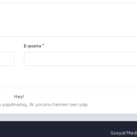
*
E-posta
Hey!
 yapılmamış, ilk yorumu hemen sen yap.
Sosyal Medy