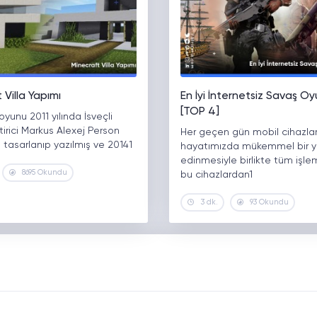
 Villa Yapımı
En İyi İnternetsiz Savaş Oy
[TOP 4]
oyunu 2011 yılında İsveçli
tirici Markus Alexej Person
Her geçen gün mobil cihazlar
 tasarlanıp yazılmış ve 20141
hayatımızda mükemmel bir y
edinmesiyle birlikte tüm işlem
8695 Okundu
bu cihazlardan1
3 dk.
93 Okundu