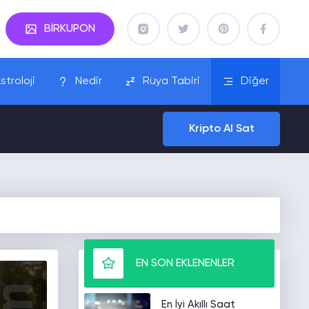
BİRKUPON
stroloji
Nedir
Rüya Tabiri
Diğer
Kripto Al Sat
EN SON EKLENENLER
En İyi Akıllı Saat