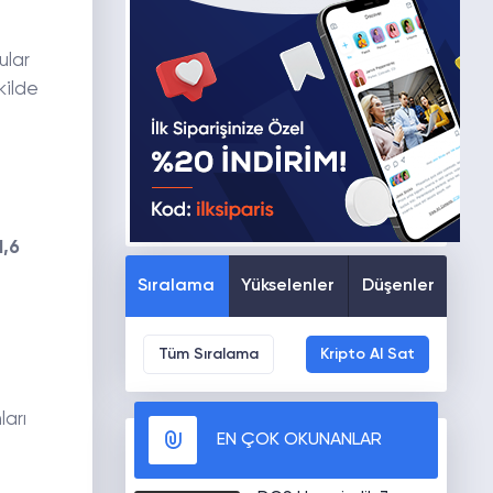
ular
kilde
1,6
Sıralama
Yükselenler
Düşenler
Tüm Sıralama
Kripto Al Sat
o
ları
EN ÇOK OKUNANLAR