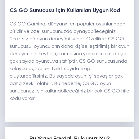
CS GO Sunucusu için Kullanılan Uygun Kod
CS GO Gaming, dünyanın en popüler oyunlarından
biridir ve özel sunucunuzda oynayabileceğiniz
ücretsiz bir oyun deneyimi sunar. Özellikle, CS GO
sunucusu, oyuncuların daha kişiselleştirilmiş bir oyun
deneyiminin keyfini çıkarmasına yardımcı olmak için
çok sayıda oyuncuya sahiptir. CS GO sunucusunda
kolayca açılabilen farklı sayıda ekip
oluşturabilirsiniz. Bu sayede oyun içi savaşlar çok
daha zevkli olabilir. Bu nedenle, CS GO oyun
sunucunuz için kullanabileceğiniz bir çok CS GO hile
kodu vardır.
Bu Yazıyı Faydalı Buldunuz Mu?