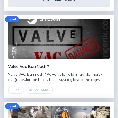
Okumamış Olayım
İçerik
Valve Vac Ban Nedir?
Valve VAC ban nedir? Valve kullanıcıların sıklıkla merak
ettiği sorulardan biridir. Bu soruyu algılayabilmek için…
3 dk.
122 Okundu
İçerik