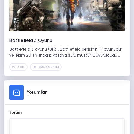
Battlefield 3 Oyunu
Battlefield 3 oyunu (BF3), Battlefield serisinin 11. oyunudur
ve ekim 2011 yılında piyasaya sürülmüştür. Duyurulduğu…
5 dk.
16950 Okundu
Yorumlar
Yorum