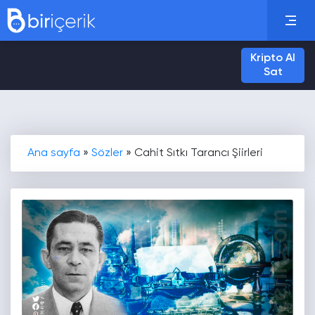
Kripto Al
Sat
Ana sayfa
»
Sözler
»
Cahit Sıtkı Tarancı Şiirleri