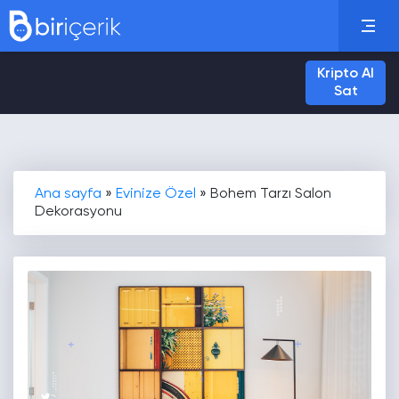
Kripto Al
Sat
Ana sayfa
»
Evinize Özel
»
Bohem Tarzı Salon
Dekorasyonu