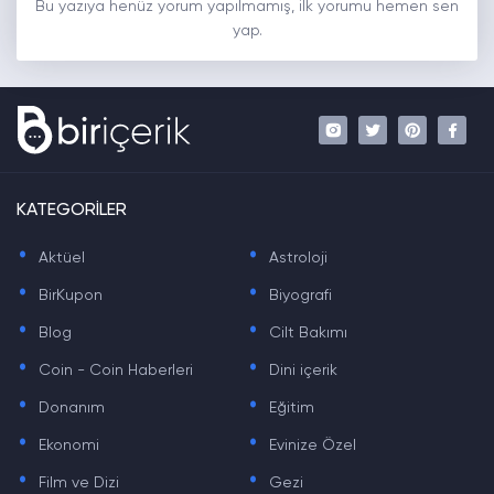
Bu yazıya henüz yorum yapılmamış, ilk yorumu hemen sen
yap.
KATEGORİLER
.
.
Aktüel
Astroloji
.
.
BirKupon
Biyografi
.
.
Blog
Cilt Bakımı
.
.
Coin - Coin Haberleri
Dini içerik
.
.
Donanım
Eğitim
.
.
Ekonomi
Evinize Özel
.
.
Film ve Dizi
Gezi