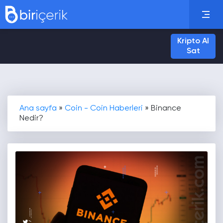
Kripto Al
Sat
Ana sayfa
»
Coin - Coin Haberleri
»
Binance
Nedir?