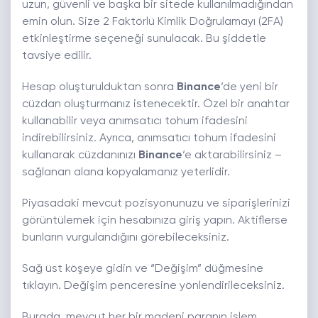
uzun, güvenli ve başka bir sitede kullanılmadığından
emin olun. Size 2 Faktörlü Kimlik Doğrulamayı (2FA)
etkinleştirme seçeneği sunulacak. Bu şiddetle
tavsiye edilir.
Hesap oluşturulduktan sonra
Binance
‘de yeni bir
cüzdan oluşturmanız istenecektir. Özel bir anahtar
kullanabilir veya anımsatıcı tohum ifadesini
indirebilirsiniz. Ayrıca, anımsatıcı tohum ifadesini
kullanarak cüzdanınızı
Binance
‘e aktarabilirsiniz –
sağlanan alana kopyalamanız yeterlidir.
Piyasadaki mevcut pozisyonunuzu ve siparişlerinizi
görüntülemek için hesabınıza giriş yapın. Aktiflerse
bunların vurgulandığını görebileceksiniz.
Sağ üst köşeye gidin ve “Değişim” düğmesine
tıklayın. Değişim penceresine yönlendirileceksiniz.
Burada, mevcut her bir madeni paranın işlem