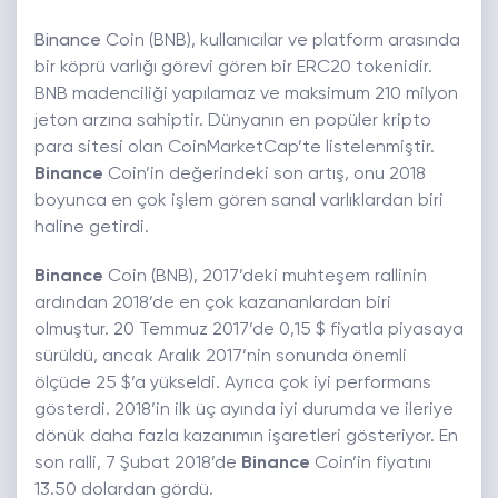
Binance
Coin (BNB), kullanıcılar ve platform arasında
bir köprü varlığı görevi gören bir ERC20 tokenidir.
BNB madenciliği yapılamaz ve maksimum 210 milyon
jeton arzına sahiptir. Dünyanın en popüler kripto
para sitesi olan CoinMarketCap’te listelenmiştir.
Binance
Coin’in değerindeki son artış, onu 2018
boyunca en çok işlem gören sanal varlıklardan biri
haline getirdi.
Binance
Coin (BNB), 2017’deki muhteşem rallinin
ardından 2018’de en çok kazananlardan biri
olmuştur. 20 Temmuz 2017’de 0,15 $ fiyatla piyasaya
sürüldü, ancak Aralık 2017’nin sonunda önemli
ölçüde 25 $’a yükseldi. Ayrıca çok iyi performans
gösterdi. 2018’in ilk üç ayında iyi durumda ve ileriye
dönük daha fazla kazanımın işaretleri gösteriyor. En
son ralli, 7 Şubat 2018’de
Binance
Coin’in fiyatını
13.50 dolardan gördü.