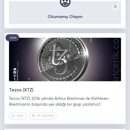
😡
0
Okumamış Olayım
Coin
Tezos (XTZ)
Tezos (XTZ) 2014 yılında Arthur Breitman ile Kathleen
Breitman’ın başında yer aldığı bir grup yazılımcı1
5 dk.
94 Okundu