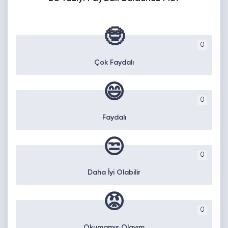
🤓
0
Çok Faydalı
😄
0
Faydalı
😒
0
Daha İyi Olabilir
😡
0
Okumamış Olayım