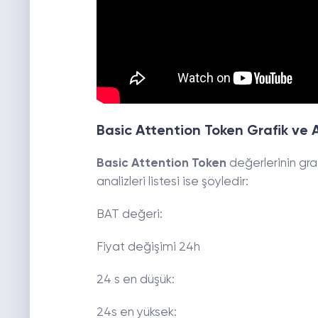
Basic Attention Token Grafik ve A
Basic Attention Token
değerlerinin gra
analizleri listesi ise şöyledir:
BAT değer
Fiyat değişimi 24
24 s en dü
24s en yük