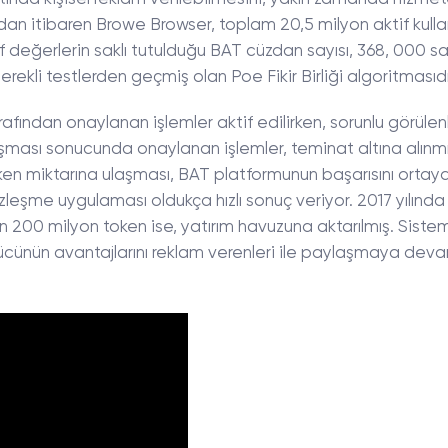
ından itibaren Browe Browser, toplam 20,5 milyon aktif kulla
 değerlerin saklı tutulduğu BAT cüzdan sayısı, 368, 000 sa
erekli testlerden geçmiş olan Poe Fikir Birliği algoritmasıdı
fından onaylanan işlemler aktif edilirken, sorunlu görülenl
ışması sonucunda onaylanan işlemler, teminat altına alınmış
oken miktarına ulaşması, BAT platformunun başarısını ortay
sözleşme uygulaması oldukça hızlı sonuç veriyor. 2017 yılında
lan 200 milyon token ise, yatırım havuzuna aktarılmış. Sistem
ücünün avantajlarını reklam verenleri ile paylaşmaya dev