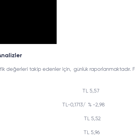
nalizler
fik değerleri takip edenler için, günlük raporlanmaktadır. 
i: TL 5,57
h TL-0,1713/ % -2,98
şük: TL 5,52
sek: TL 5,96