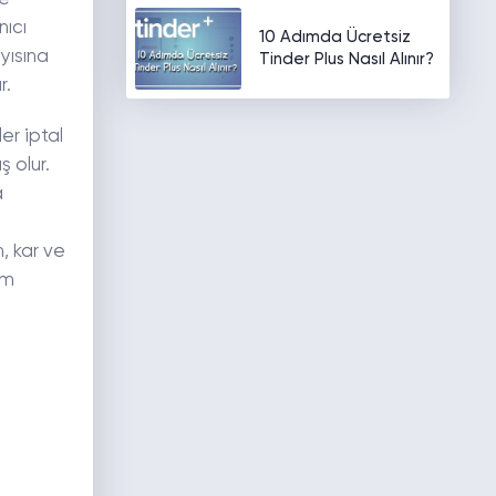
nıcı
10 Adımda Ücretsiz
yısına
Tinder Plus Nasıl Alınır?
r.
er iptal
 olur.
a
, kar ve
am