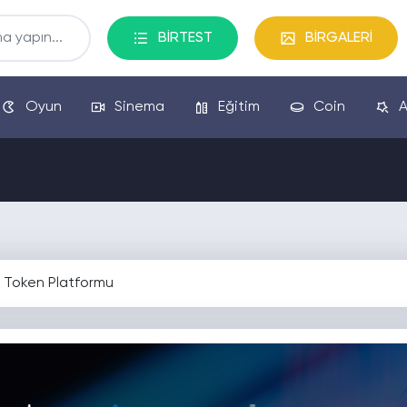
BİRTEST
BİRGALERİ
Oyun
Sinema
Eğitim
Coin
A
 Token Platformu