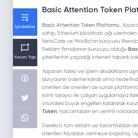
Basic Attention Token Pla
Basic Attention Token Platformu
, Kısac
İçindekiler
sahip, Etherium blockhain ağı üzerinden 
NetsCafe ve Mozilla’nın kurucusu Brendan
Reklam firmalarının kurucusu olduğu
Bas
şirketlerinin yaşadığı internet tabanlı öd
Yorum Yap
Yaşanan talep ve işlem aksaklıklarını a
dünyasının ödeme kanalı olma hedefindeki 
önerileri de önerileri de sunan platform
isimli tarayıcı ile çalışan uygulamaya fa
önündeki büyük engelleri kaldırarak ku
Token
, harcamaların en verimli noktalar
Gereksiz tüm reklam ve tanıtımlardan ar
istenilen faydaları vermeye başlamış. Uy