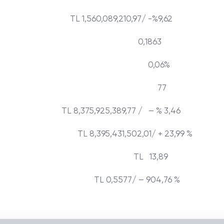
1,560,089,210,97/ -%9,62
 0,1863
miyeti: 0,06%
alaması: 77
375,925,389,77 / – % 3,46
eğeri: TL 8,395,431,502,01/ + 23,99 %
yüksek: TL 13,89
 TL 0,5577/ – 904,76 %