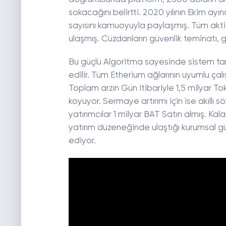
sokacağını belirtti. 2020 yılının Ekim ay
sayısını kamuoyuyla paylaşmış. Tüm aktif
ulaşmış. Cüzdanların güvenlik teminatı, g
Bu güçlü Algoritma sayesinde sistem tara
edilir. Tüm Etherium ağlarının uyumlu çal
Toplam arzın Gün itibariyle 1,5 milyar T
koyuyor. Sermaye artırımı için ise akıllı 
yatırımcılar 1 milyar BAT Satın almış. Ka
yatırım düzeneğinde ulaştığı kurumsal g
ediyor.