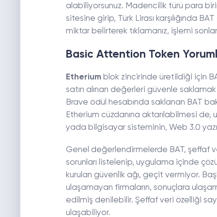
alabiliyorsunuz. Madencilik türü para bi
sitesine girip, Türk Lirası karşılığında BA
miktar belirterek tıklamanız, işlemi sonlan
Basic Attention Token Yorum
Etherium
blok zincirinde üretildiği için 
satın alınan değerleri güvenle saklamak 
Brave ödül hesabında saklanan BAT baki
Etherium cüzdanına aktarılabilmesi de, u
yada bilgisayar sisteminin, Web 3.0 yazı
Genel değerlendirmelerde BAT, şeffaf ve h
sorunları listelenip, uygulama içinde çö
kurulan güvenlik ağı, geçit vermiyor. Ba
ulaşamayan firmaların, sonuçlara ulaşam
edilmiş denilebilir. Şeffaf veri özelliği 
ulaşabiliyor.