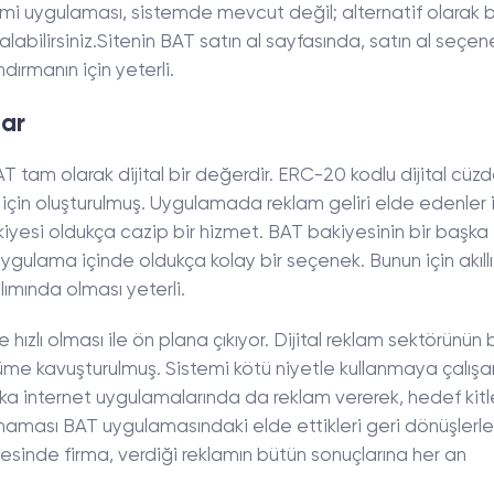
rimi uygulaması, sistemde mevcut değil; alternatif olarak 
T alabilirsiniz.Sitenin BAT satın al sayfasında, satın al seçen
dırmanın için yeterli.
lar
BAT tam olarak dijital bir değerdir. ERC-20 kodlu dijital cüzd
için oluşturulmuş. Uygulamada reklam geliri elde edenler i
yesi oldukça cazip bir hizmet. BAT bakiyesinin bir başka
ygulama içinde oldukça kolay bir seçenek. Bunun için akıllı
lımında olması yeterli.
ızlı olması ile ön plana çıkıyor. Dijital reklam sektörünün
züme kavuşturulmuş. Sistemi kötü niyetle kullanmaya çalışa
şka internet uygulamalarında da reklam vererek, hedef kit
aması BAT uygulamasındaki elde ettikleri geri dönüşlerle 
sayesinde firma, verdiği reklamın bütün sonuçlarına her an