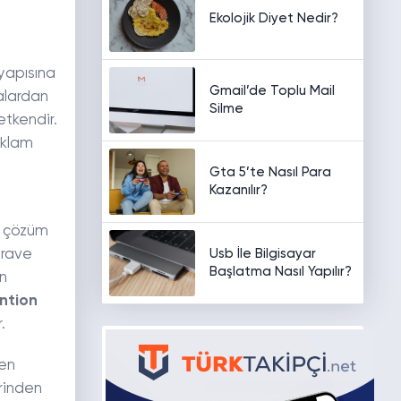
Ekolojik Diyet Nedir?
yapısına
Gmail’de Toplu Mail
kalardan
Silme
etkendir.
eklam
Gta 5’te Nasıl Para
Kazanılır?
ve çözüm
Usb İle Bilgisayar
Brave
Başlatma Nasıl Yapılır?
ün
ntion
r.
den
erinden