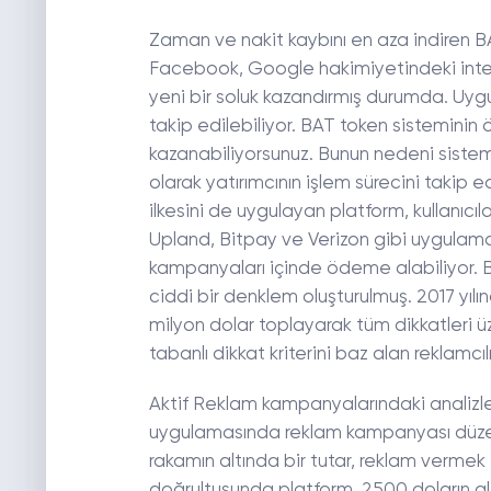
Zaman ve nakit kaybını en aza indiren 
Facebook, Google hakimiyetindeki inte
yeni bir soluk kazandırmış durumda. Uy
takip edilebiliyor. BAT token sisteminin
kazanabiliyorsunuz. Bunun nedeni sistem
olarak yatırımcının işlem sürecini takip 
ilkesini de uygulayan platform, kullanıcılar
Upland, Bitpay ve Verizon gibi uygulama
kampanyaları içinde ödeme alabiliyor. Bu
ciddi bir denklem oluşturulmuş. 2017 yıl
milyon dolar toplayarak tüm dikkatleri 
tabanlı dikkat kriterini baz alan reklamcı
Aktif Reklam kampanyalarındaki analizlerd
uygulamasında reklam kampanyası düzenle
rakamın altında bir tutar, reklam vermek 
doğrultusunda platform, 2500 doların al