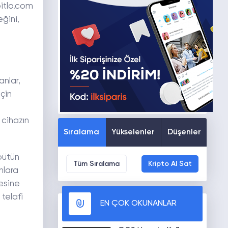
bitlo.com
eğini,
anlar,
çin
 cihazın
Sıralama
Yükselenler
Düşenler
 bütün
Tüm Sıralama
Kripto Al Sat
nlara
lesine
telafi
EN ÇOK OKUNANLAR