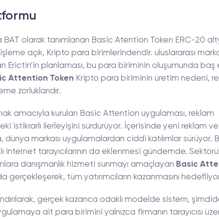
tformu
a BAT olarak tanımlanan Basic Atention Token ERC-20 alt
işleme açık, Kripto para birimlerindendir. uluslararası mar
 Erictin’in planlaması, bu para biriminin oluşumunda baş 
ic Attention Token
Kripto para biriminin üretim nedeni, r
eme zorluklarıdır.
şmak amacıyla kurulan Basic Attention uygulaması, reklam
istikrarlı ilerleyişini sürdürüyor. İçerisinde yeni reklam 
a, dünya markası uygulamalardan ciddi katılımlar sürüyor. 
rklı internet tarayıcılarının da eklenmesi gündemde. Sektör
rumlara danışmanlık hizmeti sunmayı amaçlayan
Basic Atte
da gerçekleşerek, tüm yatırımcıların kazanmasını hedefliyo
ındırılarak, gerçek kazanca odaklı modelde sistem, şimdi
gulamaya ait para birimini yalnızca firmanın tarayıcısı üz