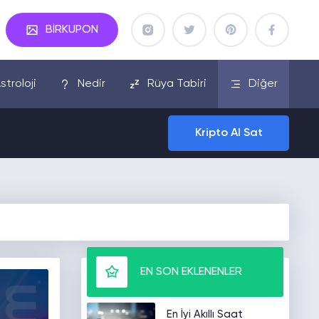
BİRKUPON
stroloji
Nedir
Rüya Tabiri
Diğer
Kripto Al Sat
EN SON EKLENENLER
En İyi Akıllı Saat