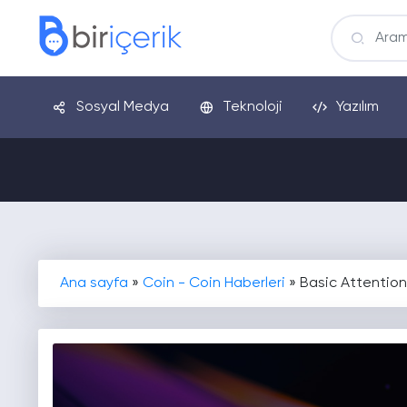
Sosyal Medya
Teknoloji
Yazılım
Ana sayfa
»
Coin - Coin Haberleri
»
Basic Attention