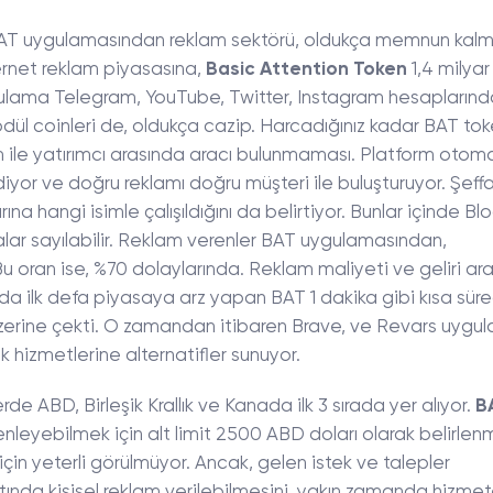
BAT uygulamasından reklam sektörü, oldukça memnun kalmı
rnet reklam piyasasına,
Basic Attention Token
1,4 milyar
gulama Telegram, YouTube, Twitter, Instagram hesapların
 ödül coinleri de, oldukça cazip. Harcadığınız kadar BAT to
 ile yatırımcı arasında aracı bulunmaması. Platform otom
ediyor ve doğru reklamı doğru müşteri ile buluşturuyor. Şeff
ına hangi isimle çalışıldığını da belirtiyor. Bunlar içinde Blo
lar sayılabilir. Reklam verenler BAT uygulamasından,
 oran ise, %70 dolaylarında. Reklam maliyeti ve geliri ar
ında ilk defa piyasaya arz yapan BAT 1 dakika gibi kısa sür
üzerine çekti. O zamandan itibaren Brave, ve Revars uygu
lık hizmetlerine alternatifler sunuyor.
e ABD, Birleşik Krallık ve Kanada ilk 3 sırada yer alıyor.
B
yebilmek için alt limit 2500 ABD doları olarak belirlenm
için yeterli görülmüyor. Ancak, gelen istek ve talepler
tında kişisel reklam verilebilmesini, yakın zamanda hizme