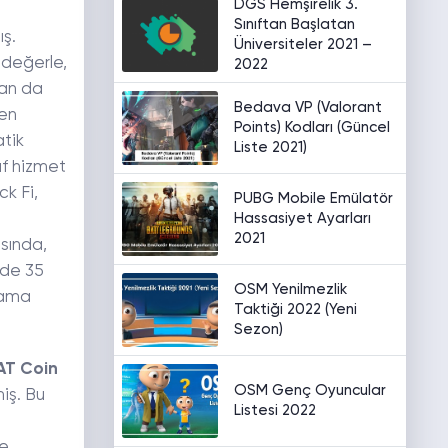
DGS Hemşirelik 3.
Sınıftan Başlatan
ş.
Üniversiteler 2021 –
 değerle,
2022
dan da
Bedava VP (Valorant
ken
Points) Kodları (Güncel
atik
Liste 2021)
af hizmet
ck Fi,
PUBG Mobile Emülatör
Hassasiyet Ayarları
2021
asında,
ede 35
OSM Yenilmezlik
lama
Taktiği 2022 (Yeni
Sezon)
AT Coin
OSM Genç Oyuncular
iş. Bu
Listesi 2022
te