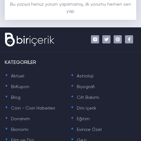
Bu yazıya henüz yorum yapılmamış, ilk yorumu hemen sen
yap.
KATEGORİLER
.
.
Aktüel
Astroloji
.
.
BirKupon
Biyografi
.
.
Blog
Cilt Bakımı
.
.
Coin - Coin Haberleri
Dini içerik
.
.
Donanım
Eğitim
.
.
Ekonomi
Evinize Özel
.
.
Film ve Dizi
Gezi