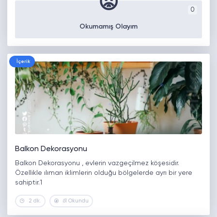
😡
0
Okumamış Olayım
İçerik
Balkon Dekorasyonu
Balkon Dekorasyonu , evlerin vazgeçilmez köşesidir.
Özellikle ılıman iklimlerin olduğu bölgelerde ayrı bir yere
sahiptir.1
2 dk.
61 Okundu