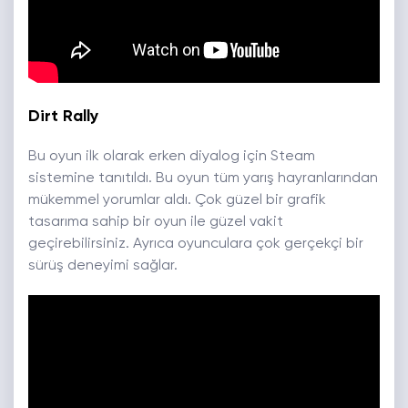
Dirt Rally
Bu oyun ilk olarak erken diyalog için Steam
sistemine tanıtıldı. Bu oyun tüm yarış hayranlarından
mükemmel yorumlar aldı. Çok güzel bir grafik
tasarıma sahip bir oyun ile güzel vakit
geçirebilirsiniz. Ayrıca oyunculara çok gerçekçi bir
sürüş deneyimi sağlar.