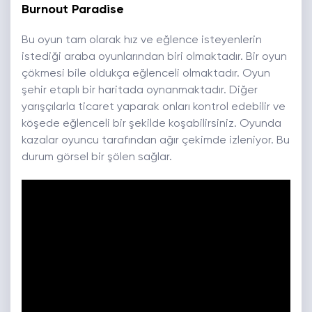
Burnout Paradise
Bu oyun tam olarak hız ve eğlence isteyenlerin
istediği araba oyunlarından biri olmaktadır. Bir oyun
çökmesi bile oldukça eğlenceli olmaktadır. Oyun
şehir etaplı bir haritada oynanmaktadır. Diğer
yarışçılarla ticaret yaparak onları kontrol edebilir ve
köşede eğlenceli bir şekilde koşabilirsiniz. Oyunda
kazalar oyuncu tarafından ağır çekimde izleniyor. Bu
durum görsel bir şölen sağlar.