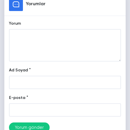
Yorumlar
Yorum
*
Ad Soyad
*
E-posta