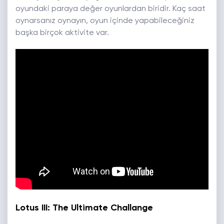
oyundaki paraya değer oyunlardan biridir. Kaç saat
oynarsanız oynayın, oyun içinde yapabileceğiniz
başka birçok aktivite var.
Lotus III: The Ultimate Challange