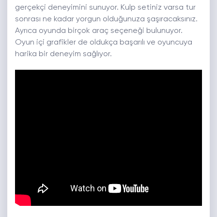
gerçekçi deneyimini sunuyor. Kulp setiniz varsa tur
sonrası ne kadar yorgun olduğunuza şaşıracaksınız.
Ayrıca oyunda birçok araç seçeneği bulunuyor.
Oyun içi grafikler de oldukça başarılı ve oyuncuya
harika bir deneyim sağlıyor.