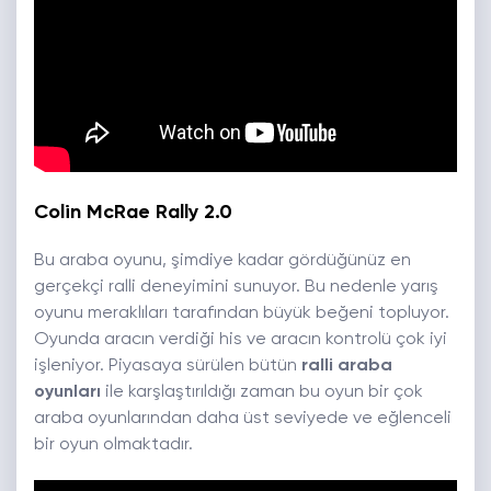
Colin McRae Rally 2.0
Bu araba oyunu, şimdiye kadar gördüğünüz en
gerçekçi ralli deneyimini sunuyor. Bu nedenle yarış
oyunu meraklıları tarafından büyük beğeni topluyor.
Oyunda aracın verdiği his ve aracın kontrolü çok iyi
işleniyor. Piyasaya sürülen bütün
ralli araba
oyunları
ile karşlaştırıldığı zaman bu oyun bir çok
araba oyunlarından daha üst seviyede ve eğlenceli
bir oyun olmaktadır.