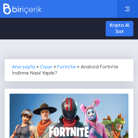
Kripto Al
Sat
Ana sayfa
»
Oyun
»
Fortnite
»
Android Fortnite
İndirme Nasıl Yapılır?