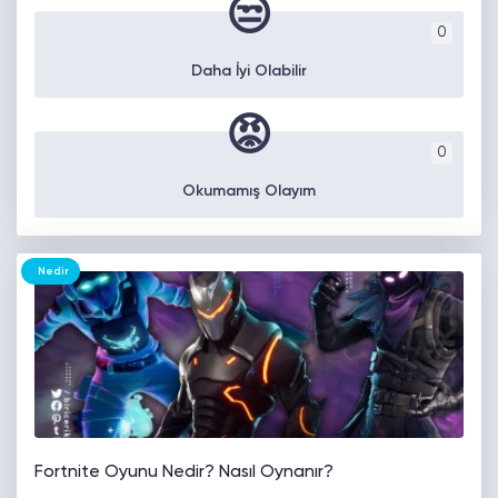
😒
0
Daha İyi Olabilir
😡
0
Okumamış Olayım
Nedir
Fortnite Oyunu Nedir? Nasıl Oynanır?