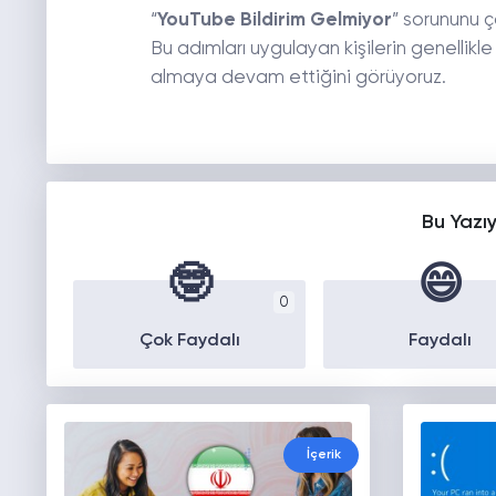
“
YouTube Bildirim Gelmiyor
” sorununu ç
Bu adımları uygulayan kişilerin genellikl
almaya devam ettiğini görüyoruz.
Bu Yazı
🤓
😄
0
Çok Faydalı
Faydalı
İçerik