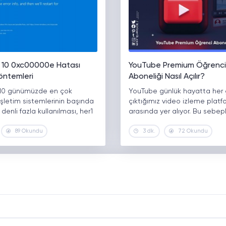
10 0xc00000e Hatası
YouTube Premium Öğrenci
ntemleri
Aboneliği Nasıl Açılır?
10 günümüzde en çok
YouTube günlük hayatta her g
 işletim sistemlerinin başında
çıktığımız video izleme platfo
 denli fazla kullanılması, her1
arasında yer alıyor. Bu sebep
89 Okundu
3 dk.
72 Okundu