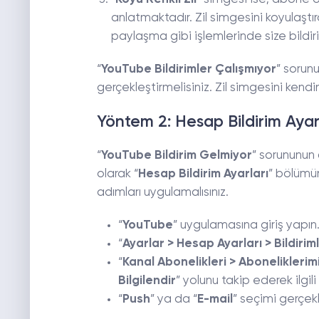
anlatmaktadır. Zil simgesini koyulaşt
paylaşma gibi işlemlerinde size bildi
“
YouTube Bildirimler Çalışmıyor
” sorunu
gerçekleştirmelisiniz. Zil simgesini kendin
Yöntem 2: Hesap Bildirim Ayar
“
YouTube Bildirim Gelmiyor
” sorununun
olarak “
Hesap Bildirim Ayarları
” bölümü
adımları uygulamalısınız.
“
YouTube
” uygulamasına giriş yapın
“
Ayarlar > Hesap Ayarları > Bildirim
“
Kanal Abonelikleri > Aboneliklerimi
Bilgilendir
” yolunu takip ederek ilgil
“
Push
” ya da “
E-mail
” seçimi gerçek