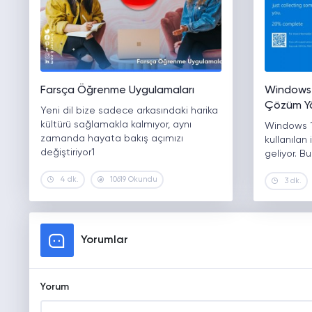
Farsça Öğrenme Uygulamaları
Windows 
Çözüm Yö
Yeni dil bize sadece arkasındaki harika
kültürü sağlamakla kalmıyor, aynı
Windows 
zamanda hayata bakış açımızı
kullanılan
değiştiriyor1
geliyor. Bu
4 dk.
10619 Okundu
3 dk.
Yorumlar
Yorum