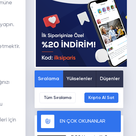
ümüne
 yapın.
 etmektir.
Sıralama
Yükselenler
Düşenler
ınızı
Tüm Sıralama
Kripto Al Sat
u
ri için
EN ÇOK OKUNANLAR