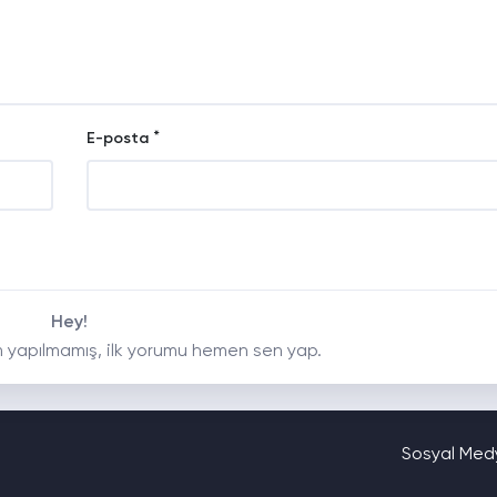
*
E-posta
Hey!
 yapılmamış, ilk yorumu hemen sen yap.
Sosyal Medy