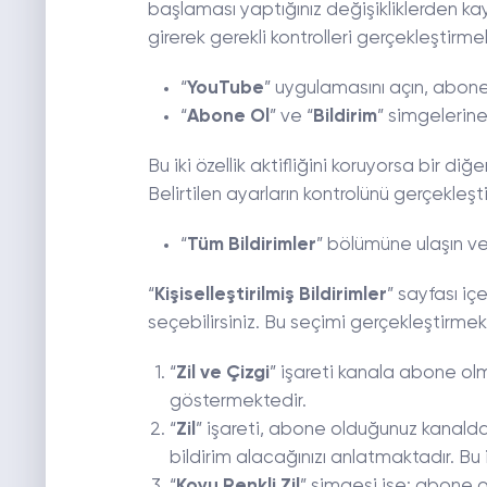
başlaması yaptığınız değişikliklerden kay
girerek gerekli kontrolleri gerçekleştirme
“
YouTube
” uygulamasını açın, abone
“
Abone Ol
” ve “
Bildirim
” simgelerine
Bu iki özellik aktifliğini koruyorsa bir diğ
Belirtilen ayarların kontrolünü gerçekle
“
Tüm Bildirimler
” bölümüne ulaşın ve
“
Kişiselleştirilmiş Bildirimler
” sayfası iç
seçebilirsiniz. Bu seçimi gerçekleştirmek 
“
Zil ve Çizgi
” işareti kanala abone ol
göstermektedir.
“
Zil
” işareti, abone olduğunuz kanalda
bildirim alacağınızı anlatmaktadır. Bu iş
“
Koyu Renkli Zil
” simgesi ise; abone o