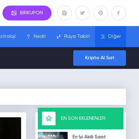
BİRKUPON
stroloji
Nedir
Rüya Tabiri
Diğer
Kripto Al Sat
EN SON EKLENENLER
En İyi Akıllı Saat