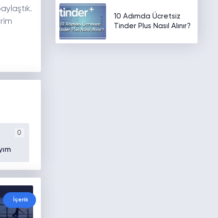
aylaştık.
10 Adımda Ücretsiz
irim
Tinder Plus Nasıl Alınır?
0
yım
İçerik