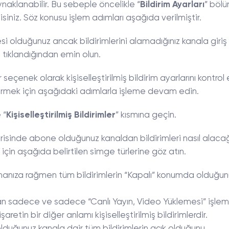
naklanabilir. Bu sebeple öncelikle “
Bildirim Ayarları
” böl
lisiniz. Söz konusu işlem adımları aşağıda verilmiştir.
si olduğunuz ancak bildirimlerini alamadığınız kanala giriş
 tıklandığından emin olun.
er seçenek olarak kişiselleştirilmiş bildirim ayarlarını kontrol
ştirmek için aşağıdaki adımlarla işleme devam edin.
 “
Kişiselleştirilmiş Bildirimler
” kısmına geçin.
erisinde abone olduğunuz kanaldan bildirimleri nasıl alacağ
için aşağıda belirtilen simge türlerine göz atın.
manıza rağmen tüm bildirimlerin “Kapalı” konumda olduğun
n sadece ve sadece “Canlı Yayın, Video Yüklemesi” işlemle
aretin bir diğer anlamı kişiselleştirilmiş bildirimlerdir.
lduğunuz kanala dair tüm bildirimlerin açık olduğunu