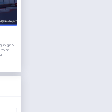
ün girip
rmları
le1