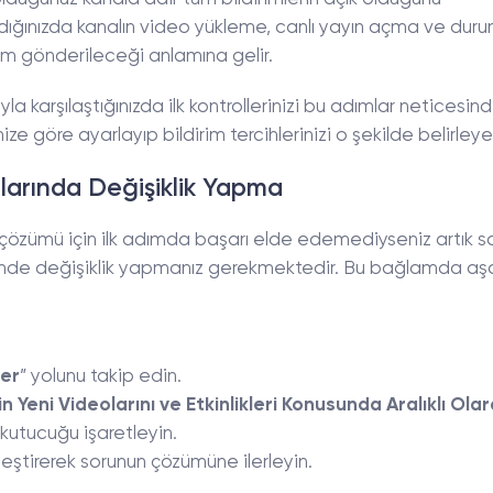
ırdığınızda kanalın video yükleme, canlı yayın açma ve dur
rim gönderileceği anlamına gelir.
yla karşılaştığınızda ilk kontrollerinizi bu adımlar neticesin
ize göre ayarlayıp bildirim tercihlerinizi o şekilde belirleyebi
larında Değişiklik Yapma
 çözümü için ilk adımda başarı elde edemediyseniz artık s
nde değişiklik yapmanız gerekmektedir. Bu bağlamda aş
.
ler
” yolunu takip edin.
n Yeni Videolarını ve Etkinlikleri Konusunda Aralıklı Ola
i kutucuğu işaretleyin.
leştirerek sorunun çözümüne ilerleyin.