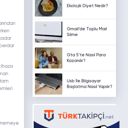
Ekolojik Diyet Nedir?
arından
Gmail’de Toplu Mail
erken
Silme
 kadar
haberdar
Gta 5’te Nasıl Para
Kazanılır?
cihaza
aman
Usb İle Bilgisayar
 tam
Başlatma Nasıl Yapılır?
emleri
gelmemeye