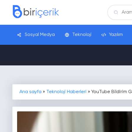
Sosyal Medya
Teknoloji
Yazılım
Ana sayfa
»
Teknoloji Haberleri
»
YouTube Bildirim 