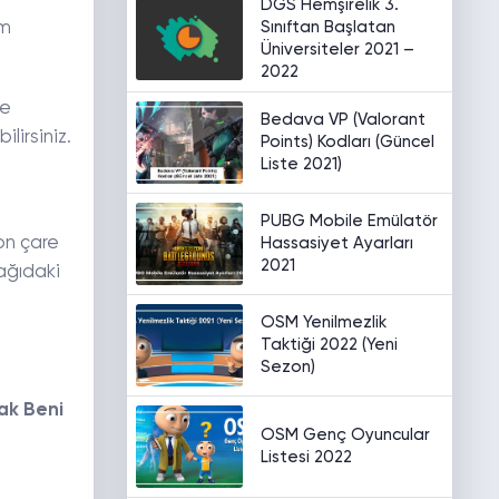
DGS Hemşirelik 3.
Sınıftan Başlatan
um
Üniversiteler 2021 –
2022
de
Bedava VP (Valorant
lirsiniz.
Points) Kodları (Güncel
Liste 2021)
PUBG Mobile Emülatör
on çare
Hassasiyet Ayarları
2021
ağıdaki
OSM Yenilmezlik
Taktiği 2022 (Yeni
Sezon)
rak Beni
OSM Genç Oyuncular
Listesi 2022