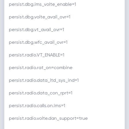
persist.dbg.ims_volte_enable=1
persist.dbg.volte_avail_ovr=1
persist.dbg.vt_avail_ovr=1
persist.dbg.wfc_avail_ovr=1
persist.radio.VT_ENABLE=1
persist.radio.rat_on=combine
persist.radio.data_ltd_sys_ind=1
persist.radio.data_con_rprt=1
persist.radio.calls.on.ims=1
persist.radio.volte.dan_support=true