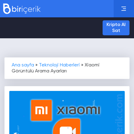
Kripto Al
Sat
Ana sayfa
»
Teknoloji Haberleri
»
Xiaomi
Görüntülü Arama Ayarları