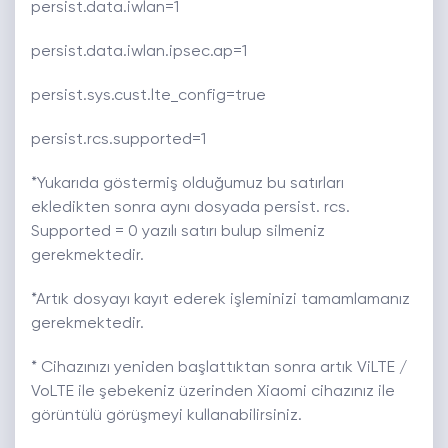
persist.data.iwlan=1
persist.data.iwlan.ipsec.ap=1
persist.sys.cust.lte_config=true
persist.rcs.supported=1
*Yukarıda göstermiş olduğumuz bu satırları
ekledikten sonra aynı dosyada persist. rcs.
Supported = 0 yazılı satırı bulup silmeniz
gerekmektedir.
*Artık dosyayı kayıt ederek işleminizi tamamlamanız
gerekmektedir.
* Cihazınızı yeniden başlattıktan sonra artık ViLTE /
VoLTE ile şebekeniz üzerinden Xiaomi cihazınız ile
görüntülü görüşmeyi kullanabilirsiniz.