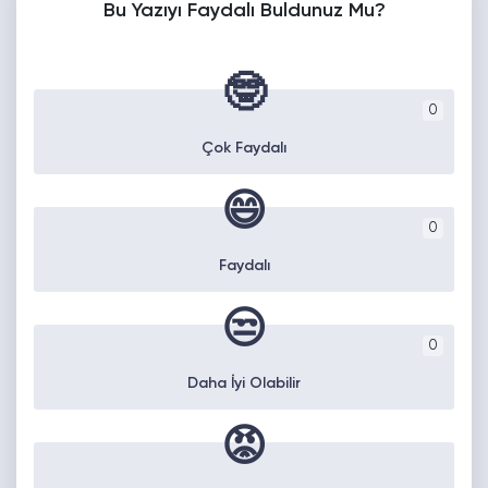
Bu Yazıyı Faydalı Buldunuz Mu?
🤓
0
Çok Faydalı
😄
0
Faydalı
😒
0
Daha İyi Olabilir
😡