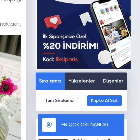
maktadır.
Sıralama
Yükselenler
Düşenler
Tüm Sıralama
Kripto Al Sat
EN ÇOK OKUNANLAR