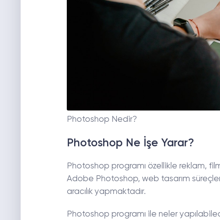
Photoshop Nedir?
Photoshop Ne İşe Yarar?
Photoshop programı özellikle reklam, fi
Adobe Photoshop, web tasarım süreçler
aracılık yapmaktadır.
Photoshop programı ile neler yapılabilece