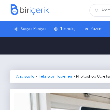
Sosyal Medya
Teknoloji
Yazılım
Ana sayfa
»
Teknoloji Haberleri
»
Photoshop Ücretsi