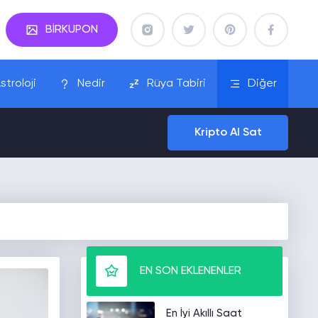
BİRKUPON
stroloji
Nedir
Rüya Tabiri
Diğer
Kripto Al Sat
EN SON EKLENENLER
En İyi Akıllı Saat