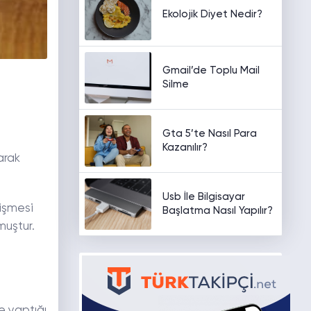
Ekolojik Diyet Nedir?
Gmail’de Toplu Mail
Silme
Gta 5’te Nasıl Para
Kazanılır?
arak
Usb İle Bilgisayar
lişmesi
Başlatma Nasıl Yapılır?
muştur.
e yaptığı