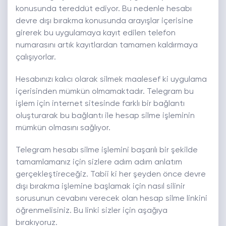
konusunda tereddüt ediyor. Bu nedenle hesabı
devre dışı bırakma konusunda arayışlar içerisine
girerek bu uygulamaya kayıt edilen telefon
numarasını artık kayıtlardan tamamen kaldırmaya
çalışıyorlar.
Hesabınızı kalıcı olarak silmek maalesef ki uygulama
içerisinden mümkün olmamaktadır. Telegram bu
işlem için internet sitesinde farklı bir bağlantı
oluşturarak bu bağlantı ile hesap silme işleminin
mümkün olmasını sağlıyor.
Telegram hesabı silme işlemini başarılı bir şekilde
tamamlamanız için sizlere adım adım anlatım
gerçekleştireceğiz. Tabii ki her şeyden önce devre
dışı bırakma işlemine başlamak için nasıl silinir
sorusunun cevabını verecek olan hesap silme linkini
öğrenmelisiniz. Bu linki sizler için aşağıya
bırakıyoruz.