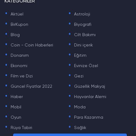
KATEGORİLER
.
.
Aktüel
Astroloji
.
.
BirKupon
Biyografi
.
.
Blog
Cilt Bakımı
.
.
Coin - Coin Haberleri
Dini içerik
.
.
Donanım
Eğitim
.
.
Ekonomi
Evinize Özel
.
.
Film ve Dizi
Gezi
.
.
Güncel Fiyatlar 2022
Güzellik Makyaj
.
.
Haber
Hayvanlar Alemi
.
.
Mobil
Moda
.
.
Oyun
Para Kazanma
.
.
Rüya Tabiri
Sağlık
.
.