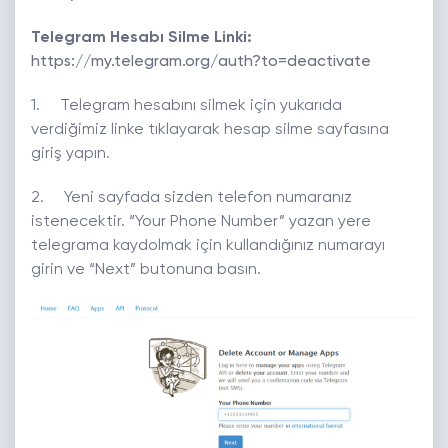
Telegram Hesabı Silme Linki:
https://my.telegram.org/auth?to=deactivate
1. Telegram hesabını silmek için yukarıda
verdiğimiz linke tıklayarak hesap silme sayfasına
giriş yapın.
2. Yeni sayfada sizden telefon numaranız
istenecektir. “Your Phone Number” yazan yere
telegrama kaydolmak için kullandığınız numarayı
girin ve “Next” butonuna basın.