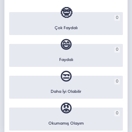
🤓
0
Çok Faydalı
😄
0
Faydalı
😒
0
Daha İyi Olabilir
😡
0
Okumamış Olayım