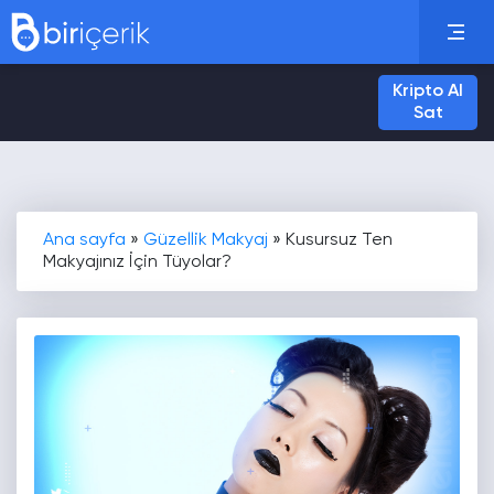
Kripto Al
Sat
Ana sayfa
»
Güzellik Makyaj
»
Kusursuz Ten
Makyajınız İçin Tüyolar?