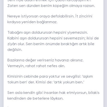
Seni niye adam etmek için çaba harcayayım ki?
Zaten sen dünden benim köpeğim olmaya razısın.
Nereye istiyorsan oraya defolabilirsin. İt zincirini
kırdıysa yeniden bağlanmaz.
Tabağını aşırı doldurursan hepsini yiyemezsin.
Kalbini aşırı doldurursan hepsini sevemezsin; ikisi de
ziyân olur. Sen benim önümde bıraktığım artık bile
değilsin.
Bazılarına değer verirseniz havanızı alırsınız.
Vermeyin, rahat rahat nefes alın.
Kimisinin cebinde para yoktur ve sevgilisi: ‘aşkım
tokum ben’ der. Kimisi de: ‘artık yokum ben.’
Sen asla kendin gibi insanları hak etmiyorsun, bilakis
kendinden de beterlere lâyıksın.