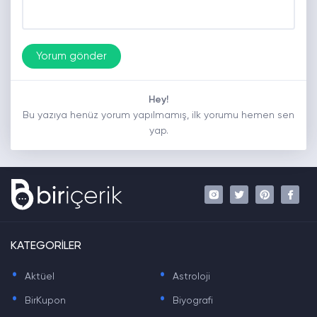
Hey!
Bu yazıya henüz yorum yapılmamış, ilk yorumu hemen sen
yap.
KATEGORİLER
.
.
Aktüel
Astroloji
.
.
BirKupon
Biyografi
.
.