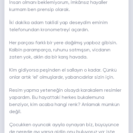
İnsan olmanı beklemiyorum, imkânsız hayaller
kurmam ben prensip olarak.
İki dakika adam taklidi yap deseydim eminim
telefonundan kronometreyi açardın.
Her parçası farklı bir yere dağılmış yapboz gibisin.
Kalbin paramparça, ruhunu satmışsın, vicdanın
zaten yok, aklın da bir karış havada.
Kim gidiyorsa peşinden el sallayın o kadar. Çünkü
onlar artık ‘el’ olmuşlardır, yabancıdırlar sizin için.
Resim yapma yeteneğin olsaydı karakalem resimler
yapardım. Bu hayattaki herkes bukalemuna
benziyor, kim acaba hangi renk? Anlamak mümkün
değil.
Çocukken oyuncak ayıyla oynayan biz, büyüyünce
de nerede ayı varsa gidip onu buluyoruz ya; işte