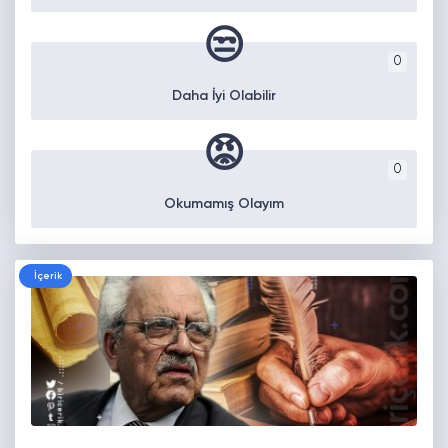
😒
0
Daha İyi Olabilir
😡
0
Okumamış Olayım
İçerik