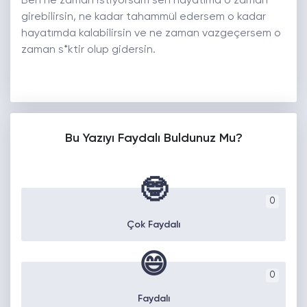
Ben ne zaman istiyorsam sen hayatıma o zaman
girebilirsin, ne kadar tahammül edersem o kadar
hayatımda kalabilirsin ve ne zaman vazgeçersem o
zaman s*ktir olup gidersin.
Bu Yazıyı Faydalı Buldunuz Mu?
🤓
0
Çok Faydalı
😄
0
Faydalı