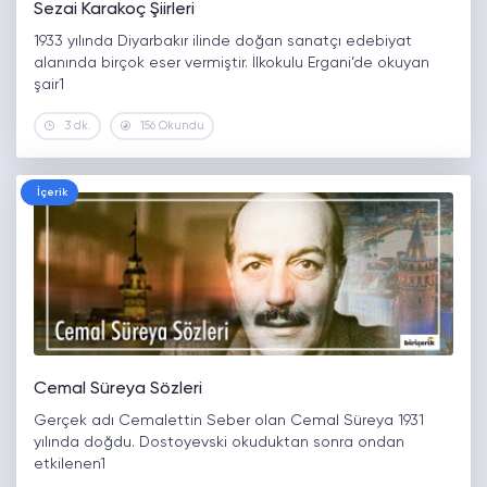
Sezai Karakoç Şiirleri
1933 yılında Diyarbakır ilinde doğan sanatçı edebiyat
alanında birçok eser vermiştir. İlkokulu Ergani’de okuyan
şair1
3 dk.
156 Okundu
İçerik
Cemal Süreya Sözleri
Gerçek adı Cemalettin Seber olan Cemal Süreya 1931
yılında doğdu. Dostoyevski okuduktan sonra ondan
etkilenen1