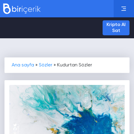
Kripto Al
Sat
Ana sayfa
»
Sözler
»
Kudurtan Sözler