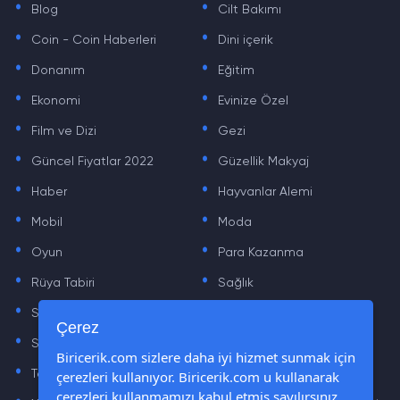
Blog
Cilt Bakımı
.
.
Coin - Coin Haberleri
Dini içerik
.
.
Donanım
Eğitim
.
.
Ekonomi
Evinize Özel
.
.
Film ve Dizi
Gezi
.
.
Güncel Fiyatlar 2022
Güzellik Makyaj
.
.
Haber
Hayvanlar Alemi
.
.
Mobil
Moda
.
.
Oyun
Para Kazanma
.
.
Rüya Tabiri
Sağlık
.
.
Sinema
Sosyal Medya Haberleri
.
.
Çerez
Sözler
Tarih
.
.
Biricerik.com sizlere daha iyi hizmet sunmak için
çerezleri kullanıyor. Biricerik.com u kullanarak
Teknoloji Haberleri
Yaşam
.
.
çerezleri kullanmamızı kabul etmiş sayılırsınız.