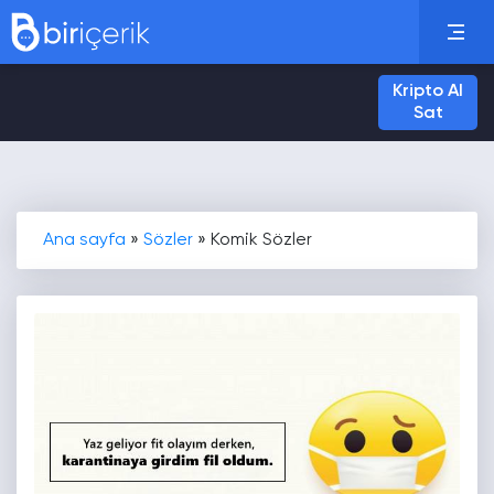
Kripto Al
Sat
Ana sayfa
»
Sözler
»
Komik Sözler