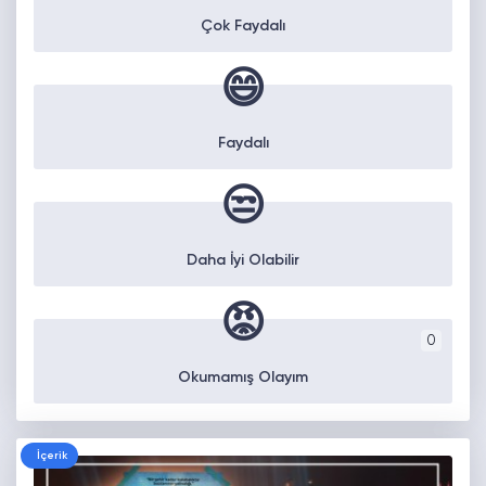
Çok Faydalı
😄
Faydalı
😒
Daha İyi Olabilir
😡
0
Okumamış Olayım
İçerik