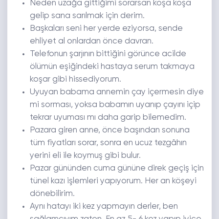
Neden uzağa gittiğimi sorarsan koşa koşa
gelip sana sarılmak için derim.
Başkaları seni her yerde eziyorsa, sende
ehliyet al onlardan önce davran.
Telefonun şarjının bittiğini görünce acilde
ölümün eşiğindeki hastaya serum takmaya
koşar gibi hissediyorum.
Uyuyan babama annemin çay içermesin diye
mi sorması, yoksa babamın uyanıp çayını içip
tekrar uyuması mı daha garip bilemedim.
Pazara giren anne, önce başından sonuna
tüm fiyatları sorar, sonra en ucuz tezgâhın
yerini eli ile koymuş gibi bulur.
Pazar gününden cuma gününe direk geçiş için
tünel kazı işlemleri yapıyorum. Her an köşeyi
dönebilirim.
Aynı hatayı iki kez yapmayın derler, ben