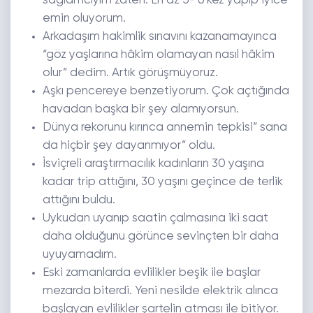
sağlamcıyım zaten. En az 5- 6 kez yapıp iyice
emin oluyorum.
Arkadaşım hakimlik sınavını kazanamayınca
“göz yaşlarına hâkim olamayan nasıl hâkim
olur” dedim. Artık görüşmüyoruz.
Aşkı pencereye benzetiyorum. Çok açtığında
havadan başka bir şey alamıyorsun.
Dünya rekorunu kırınca annemin tepkisi” sana
da hiçbir şey dayanmıyor” oldu.
İsviçreli araştırmacılık kadınların 30 yaşına
kadar trip attığını, 30 yaşını geçince de terlik
attığını buldu.
Uykudan uyanıp saatin çalmasına iki saat
daha olduğunu görünce sevinçten bir daha
uyuyamadım.
Eski zamanlarda evlilikler beşik ile başlar
mezarda biterdi. Yeni nesilde elektrik alınca
başlayan evlilikler şartelin atması ile bitiyor.