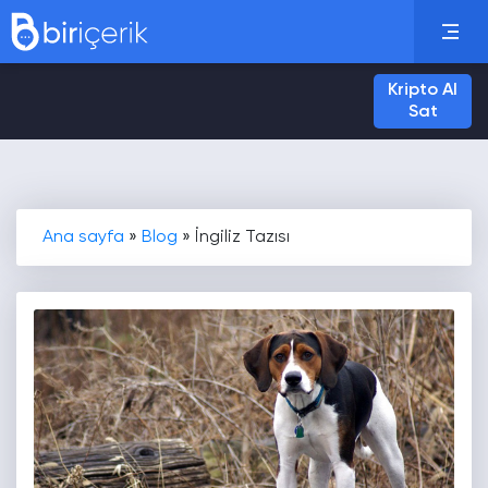
Kripto Al
Sat
Ana sayfa
»
Blog
»
İngiliz Tazısı