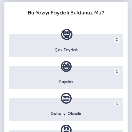
Bu Yazıyı Faydalı Buldunuz Mu?
🤓
0
Çok Faydalı
😄
0
Faydalı
😒
0
Daha İyi Olabilir
😡