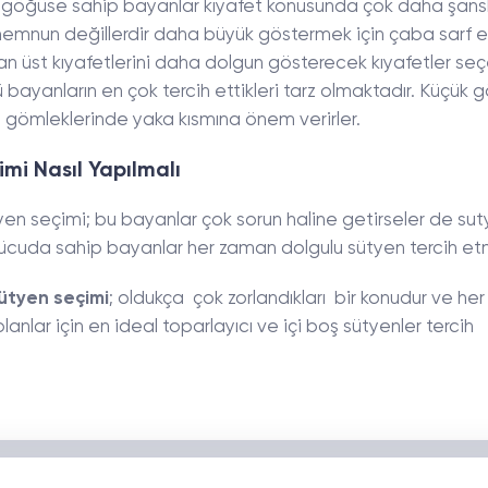
göğüse sahip bayanlar kıyafet konusunda çok daha şanslı
mnun değillerdir daha büyük göstermek için çaba sarf ed
n üst kıyafetlerini daha dolgun gösterecek kıyafetler seçe
ü bayanların en çok tercih ettikleri tarz olmaktadır. Küçük 
a gömleklerinde yaka kısmına önem verirler.
mi Nasıl Yapılmalı
yen seçimi; bu bayanlar çok sorun haline getirseler de su
vücuda sahip bayanlar her zaman dolgulu sütyen tercih etm
ütyen seçimi
; oldukça çok zorlandıkları bir konudur ve he
lanlar için en ideal toparlayıcı ve içi boş sütyenler tercih