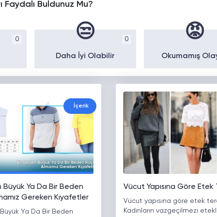
yı Faydalı Buldunuz Mu?
😒
😡
0
0
Daha İyi Olabilir
Okumamış Ola
İçerik
n Büyük Ya Da Bir Beden
Vücut Yapısına Göre Etek T
mamız Gereken Kıyafetler
Vücut yapısına göre etek terci
Kadınların vazgeçilmezi etekl
 Büyük Ya Da Bir Beden