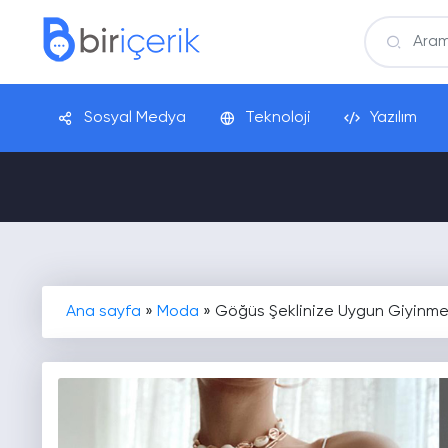
Sosyal Medya
Teknoloji
Yazılım
Ana sayfa
»
Moda
»
Göğüs Şeklinize Uygun Giyinmen