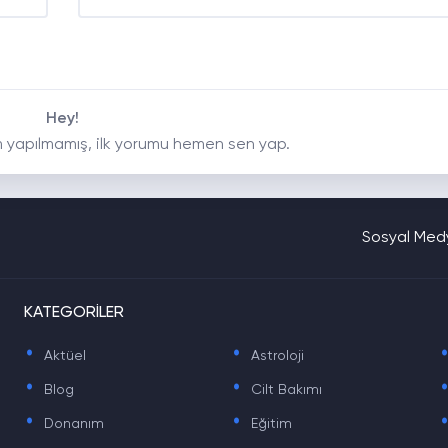
Hey!
 yapılmamış, ilk yorumu hemen sen yap.
Sosyal Medy
KATEGORİLER
.
.
Aktüel
Astroloji
.
.
Blog
Cilt Bakımı
.
.
Donanım
Eğitim
.
.