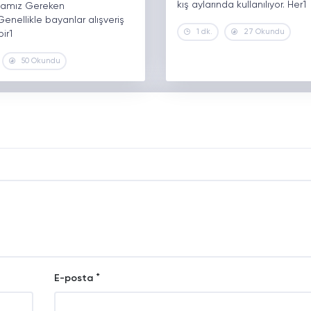
kış aylarında kullanılıyor. Her1
mamız Gereken
.Genellikle bayanlar alışveriş
1 dk.
27 Okundu
ir1
50 Okundu
*
E-posta