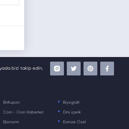
ada bizi takip edin.
.
.
BirKupon
Biyografi
.
.
Coin - Coin Haberleri
Dini içerik
.
.
Ekonomi
Evinize Özel
.
.