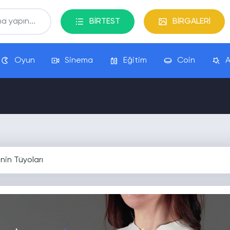
BİRTEST
BİRGALERİ
Oyun
Sinema
Eğitim
Coin
A
in Tüyoları