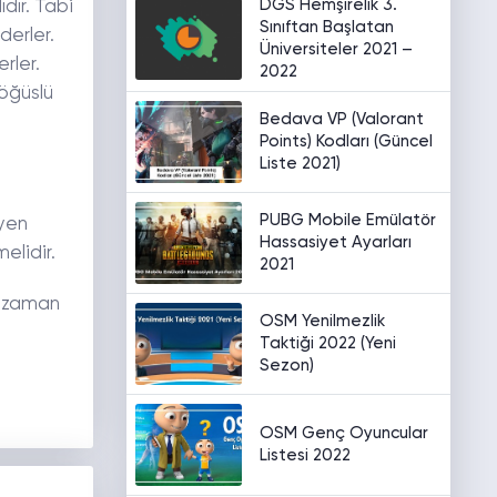
DGS Hemşirelik 3.
dır. Tabi
Sınıftan Başlatan
erler.
Üniversiteler 2021 –
rler.
2022
göğüslü
Bedava VP (Valorant
Points) Kodları (Güncel
Liste 2021)
PUBG Mobile Emülatör
tyen
Hassasiyet Ayarları
elidir.
2021
r zaman
OSM Yenilmezlik
Taktiği 2022 (Yeni
Sezon)
OSM Genç Oyuncular
Listesi 2022