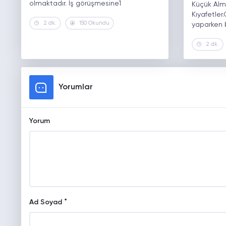
olmaktadır. İş görüşmesine1
Küçük Al
Kıyafetler
2 dk.
150 Okundu
yaparken b
2 dk.
Yorumlar
Yorum
*
Ad Soyad