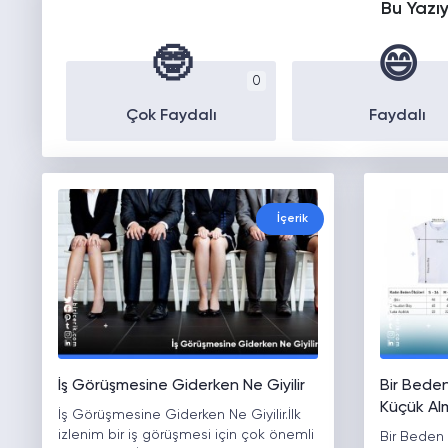
Bu Yazı
🤓
😄
0
Çok Faydalı
Faydalı
İçerik
İş Görüşmesine Giderken Ne Giyilir
Bir Bede
Küçük Al
İş Görüşmesine Giderken Ne Giyilir.İlk
izlenim bir iş görüşmesi için çok önemli
Bir Beden