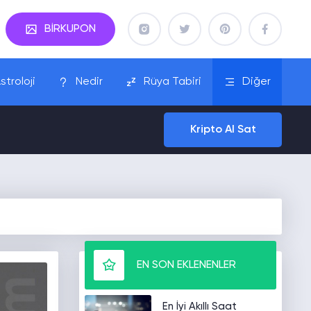
BİRKUPON
stroloji
Nedir
Rüya Tabiri
Diğer
Kripto Al Sat
EN SON EKLENENLER
En İyi Akıllı Saat