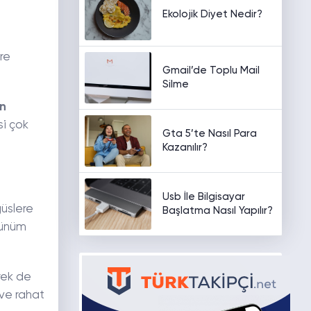
Ekolojik Diyet Nedir?
re
Gmail’de Toplu Mail
Silme
in
si çok
Gta 5’te Nasıl Para
Kazanılır?
Usb İle Bilgisayar
ğüslere
Başlatma Nasıl Yapılır?
örünüm
rek de
 ve rahat