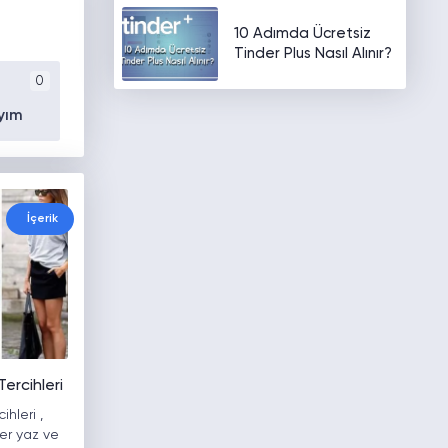
10 Adımda Ücretsiz
Tinder Plus Nasıl Alınır?
0
yım
İçerik
ercihleri
hleri ,
er yaz ve