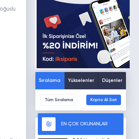
göğüslü
Sıralama
Yükselenler
Düşenler
Tüm Sıralama
Kripto Al Sat
EN ÇOK OKUNANLAR