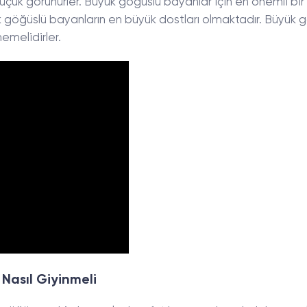
küçük görünürler. Büyük göğüslü bayanlar için en önemli bir
 göğüslü bayanların en büyük dostları olmaktadır. Büyük 
emelidirler.
Nasıl Giyinmeli