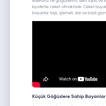
edersiniz ve göğüsleriniz derli toplu ve 
kıyafette ceket olmaktadır. Ceket büyük
bayanlar taşlı, işlemeli, dar ve badi giym
Küçük Göğüslere Sahip Bayanlar 