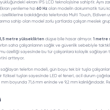
büyüklüğündeki ekranı IPS LCD teknolojisine sahiptir. Aynı
Ekran yenileme hızı
60 Hz
olan modelin dokunmatik türü ka
an özelliklerine bakıldığında telefonda Multi Touch, Eldiven
arıma sahip olan model zorlu şartlarda çalışan meslek grupl
1,5 metre yükseklikten
düşse bile hasar almıyor.
1 metre 
on saha çalışanlarının sağlık ve güvenlik sebebiyle taktıkl
yumu özelliği sayesinde bu tür çalışanlara kolaylık sağlayan 
ni arttırıyor.
 sağlayan telefon modeli, gün boyu tek bir tuşla çalışanlar
r fiziksel tuşları sayesinde LED el feneri, acil durum çağrıla
47,1 mm boyunda 71,6 mm eninde ve 9,2 mm kalınlığındadır. R
i