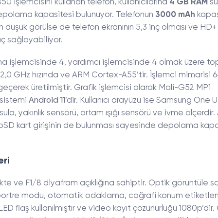
0 işlemcisini kullanan telefon, kullanıcılarına
4 GB RAM
su
epolama kapasitesi bulunuyor. Telefonun
3000 mAh
kapas
an düşük görülse de telefon ekranının 5,3 inç olması ve HD+
üç sağlayabiliyor.
na işlemcisinde 4, yardımcı işlemcisinde 4 olmak üzere t
ri 2,0 GHz hızında ve ARM Cortex-A55’tir. İşlemci mimarisi 64
çerek üretilmiştir. Grafik işlemcisi olarak Mali-G52 MP1
m sistemi
Android 11
’dir. Kullanıcı arayüzü ise Samsung One UI’
ula, yakınlık sensörü, ortam ışığı sensörü ve ivme ölçerdir. 
D kart girişinin de bulunması sayesinde depolama kapa
eri
te ve F1/8 diyafram açıklığına sahiptir. Optik görüntüle sa
de portre modu, otomatik odaklama, coğrafi konum etiketl
 LED flaş kullanılmıştır ve video kayıt çözünürlüğü 1080p’dir.