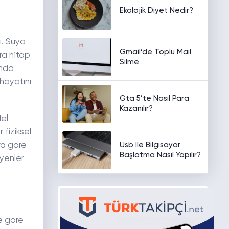
Ekolojik Diyet Nedir?
ı. Suya
Gmail’de Toplu Mail
ara hitap
Silme
ında
hayatını
Gta 5’te Nasıl Para
Kazanılır?
del
 fiziksel
Usb İle Bilgisayar
ara göre
Başlatma Nasıl Yapılır?
yenler
e göre