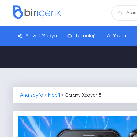
Sosyal Medya
Teknoloji
Yazılım
Ana sayfa
»
Mobil
»
Galaxy Xcover 5