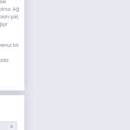
ise
yoktur. Ağ
sını şarj
işir
henüz bir
hada
0