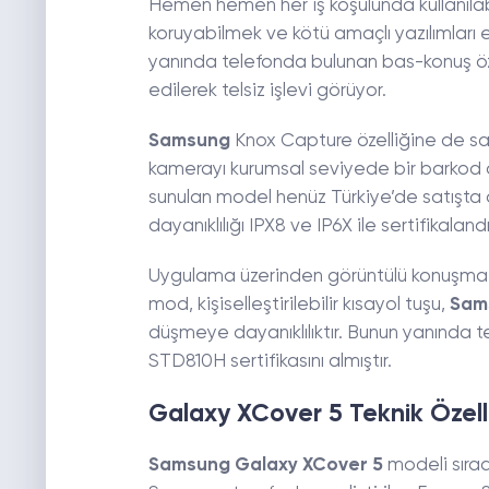
Hemen hemen her iş koşulunda kullanılabil
koruyabilmek ve kötü amaçlı yazılımlar
yanında telefonda bulunan bas-konuş öze
edilerek telsiz işlevi görüyor.
Samsung
Knox Capture özelliğine de sah
kamerayı kurumsal seviyede bir barkod ok
sunulan model henüz Türkiye’de satışta 
dayanıklılığı IPX8 ve IP6X ile sertifikalandır
Uygulama üzerinden görüntülü konuşma ö
mod, kişiselleştirilebilir kısayol tuşu,
Sam
düşmeye dayanıklılıktır. Bunun yanında t
STD810H sertifikasını almıştır.
Galaxy XCover 5 Teknik Özell
Samsung Galaxy XCover 5
modeli sıradış