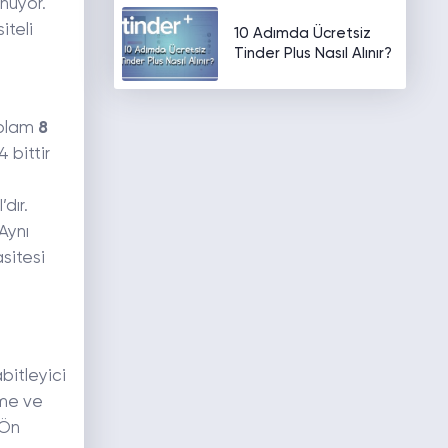
nuyor.
iteli
10 Adımda Ücretsiz
Tinder Plus Nasıl Alınır?
oplam
8
 bittir
dır.
Aynı
sitesi
bitleyici
eme ve
 Ön