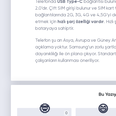
Telefonda
USB Type-C
bağlantısı bulunu
2.0’dır. Çift SIM girişi bulunur ve SIM ka
bağlantılarında 2G, 3G, 4G ve 4,5G’yi 
etmek için
hızlı şarj özelliği vardır
. Hızlı
bataryaya sahiptir.
Telefon şu an Asya, Avrupa ve Güney Amer
açıklama yoktur. Samsung’un zorlu şartla
dayanıklılığı ile ön plana çıkıyor. Stand
çalışanların kullanması öneriliyor.
Bu Yazı
🤓
😄
0