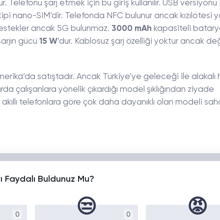
r. Telefonu şarj etmek için bu giriş kullanılır. USB versiyonu 
rt tipi nano-SIM’dir. Telefonda NFC bulunur ancak kızılötesi 
destekler ancak 5G bulunmaz.
3000 mAh
kapasiteli batarya
 şarjın gücü
15 W
’dur. Kablosuz şarj özelliği yoktur ancak değ
ika’da satıştadır. Ancak Türkiye’ye geleceği ile alakalı 
rda çalışanlara yönelik çıkardığı model şıklığından ziyade
art akıllı telefonlara göre çok daha dayanıklı olan modeli sa
yı Faydalı Buldunuz Mu?
😒
😡
0
0