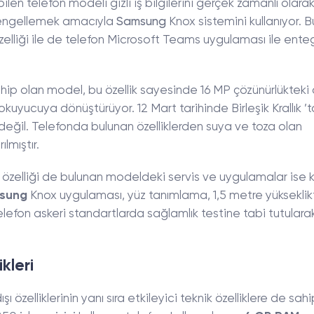
en telefon modeli gizli iş bilgilerini gerçek zamanlı olara
ı engellemek amacıyla
Samsung
Knox sistemini kullanıyor. 
lliği ile de telefon Microsoft Teams uygulaması ile ente
ip olan model, bu özellik sayesinde 16 MP çözünürlükteki 
uyucuya dönüştürüyor. 12 Mart tarihinde Birleşik Krallık ’t
değil. Telefonda bulunan özelliklerden suya ve toza olan
ılmıştır.
zelliği de bulunan modeldeki servis ve uygulamalar ise k
sung
Knox uygulaması, yüz tanımlama, 1,5 metre yükseklik
elefon askeri standartlarda sağlamlık testine tabi tutulara
ikleri
ı özelliklerinin yanı sıra etkileyici teknik özelliklere de sahip