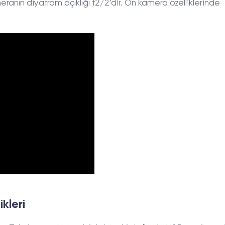
ranın diyafram açıklığı f2/2’dir. Ön kamera özelliklerinde
kleri