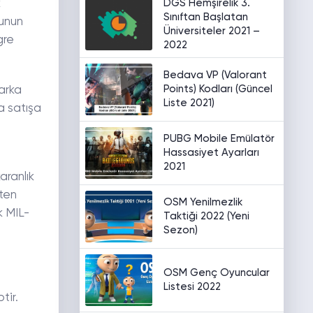
DGS Hemşirelik 3.
k
Sınıftan Başlatan
Bunun
Üniversiteler 2021 –
gre
2022
Bedava VP (Valorant
Points) Kodları (Güncel
arka
Liste 2021)
a satışa
PUBG Mobile Emülatör
Hassasiyet Ayarları
2021
aranlık
ten
OSM Yenilmezlik
k MIL-
Taktiği 2022 (Yeni
Sezon)
OSM Genç Oyuncular
Listesi 2022
tir.