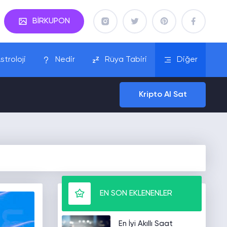
BİRKUPON
stroloji
Nedir
Rüya Tabiri
Diğer
Kripto Al Sat
EN SON EKLENENLER
En İyi Akıllı Saat