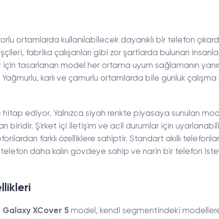
rlu ortamlarda kullanılabilecek dayanıklı bir telefon çıkard
şçileri, fabrika çalışanları gibi zor şartlarda bulunan insanl
ler için tasarlanan model her ortama uyum sağlamanın yan
 Yağmurlu, karlı ve çamurlu ortamlarda bile günlük çalışma 
eye hitap ediyor. Yalnızca siyah renkte piyasaya sunulan mo
 biridir. Şirket içi iletişim ve acil durumlar için uyarlanabilir
onlardan farklı özelliklere sahiptir. Standart akıllı telefonl
lefon daha kalın gövdeye sahip ve narin bir telefon iste
ikleri
n
Galaxy XCover 5
model, kendi segmentindeki modeller