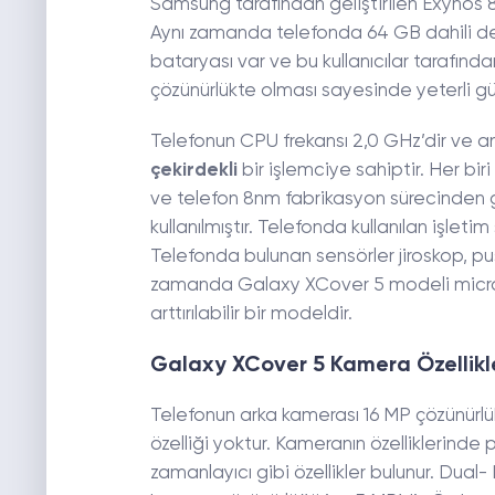
Samsung tarafından geliştirilen Exynos 85
Aynı zamanda telefonda 64 GB dahili d
bataryası var ve bu kullanıcılar tarafınd
çözünürlükte olması sayesinde yeterli g
Telefonun CPU frekansı 2,0 GHz’dir ve a
çekirdekli
bir işlemciye sahiptir. Her bi
ve telefon 8nm fabrikasyon sürecinden ge
kullanılmıştır. Telefonda kullanılan işleti
Telefonda bulunan sensörler jiroskop, pus
zamanda Galaxy XCover 5 modeli microS
arttırılabilir bir modeldir.
Galaxy XCover 5 Kamera Özellikl
Telefonun arka kamerası 16 MP çözünürlük
özelliği yoktur. Kameranın özelliklerin
zamanlayıcı gibi özellikler bulunur. Dual-