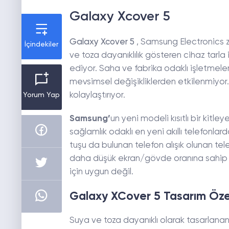
Galaxy Xcover 5
Galaxy Xcover 5
, Samsung Electronics zo
İçindekiler
ve toza dayanıklılık gösteren cihaz tarla i
ediyor. Saha ve fabrika odaklı işletme
mevsimsel değişikliklerden etkilenmiyor.
kolaylaştırıyor.
Yorum Yap
Samsung’
un yeni modeli kısıtlı bir kitl
sağlamlık odaklı en yeni akıllı telefonlardan
tuşu da bulunan telefon alışık olunan telef
daha düşük ekran/gövde oranına sahip te
için uygun değil.
Galaxy XCover 5 Tasarım Özell
Suya ve toza dayanıklı olarak tasarlana