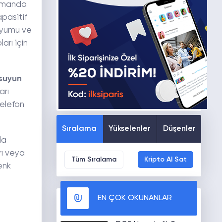
 zamanda
pasitif
 uyumu ve
arı için
suyun
arı
telefon
Sıralama
Yükselenler
Düşenler
la
rı veya
Tüm Sıralama
Kripto Al Sat
enk
EN ÇOK OKUNANLAR