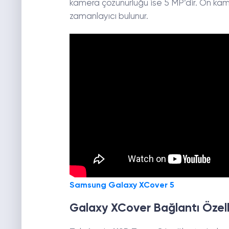
kamera çözünürlüğü ise 5 MP’dir. Ön kame
zamanlayıcı bulunur.
Samsung Galaxy XCover 5
Galaxy XCover Bağlantı Özelli