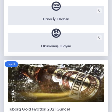
😒
0
Daha İyi Olabilir
😡
0
Okumamış Olayım
İçerik
Tuborg Gold Fiyatları 2021 Güncel