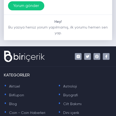
Hey!
Bu yazıya henüz yorum yapılmamış, ilk yorumu hemen sen
yap.
KATEGORİLER
.
.
Aktüel
Astroloji
.
.
BirKupon
Biyografi
.
.
Blog
Cilt Bakımı
.
.
Coin - Coin Haberleri
Dini içerik