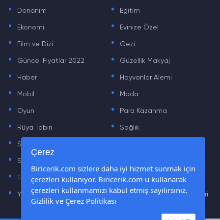
.
.
Donanım
Eğitim
.
.
Ekonomi
Evinize Özel
.
.
Film ve Dizi
Gezi
.
.
Güncel Fiyatlar 2022
Güzellik Makyaj
.
.
Haber
Hayvanlar Alemi
.
.
Mobil
Moda
.
.
Oyun
Para Kazanma
.
.
Rüya Tabiri
Sağlık
.
.
Sinema
Sosyal Medya Haberleri
.
.
Çerez
Sözler
Tarih
.
.
Biricerik.com sizlere daha iyi hizmet sunmak için
çerezleri kullanıyor. Biricerik.com u kullanarak
Teknoloji Haberleri
Yaşam
.
.
çerezleri kullanmamızı kabul etmiş sayılırsınız.
Yazılım Haberleri
Yiyecek Önerileri ve Tarifleri
Gizlilik ve Çerez Politikası