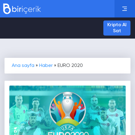
Kripto Al
Sat
Ana sayfa
»
Haber
»
EURO 2020