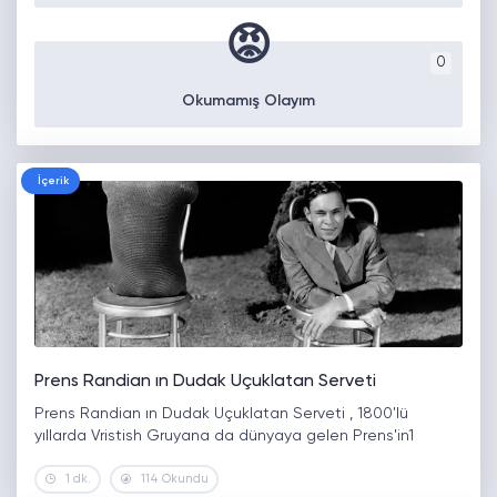
😡
0
Okumamış Olayım
İçerik
Prens Randian ın Dudak Uçuklatan Serveti
Prens Randian ın Dudak Uçuklatan Serveti , 1800'lü
yıllarda Vristish Gruyana da dünyaya gelen Prens'in1
1 dk.
114 Okundu