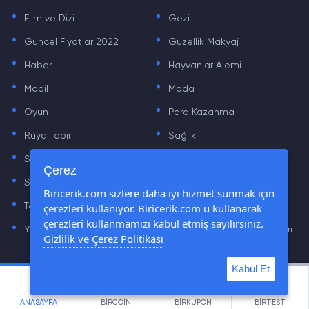
.
.
Film ve Dizi
Gezi
.
.
Güncel Fiyatlar 2022
Güzellik Makyaj
.
.
Haber
Hayvanlar Alemi
.
.
Mobil
Moda
.
.
Oyun
Para Kazanma
.
.
Rüya Tabiri
Sağlık
.
.
Sinema
Sosyal Medya Haberleri
.
.
Çerez
Sözler
Tarih
.
.
Biricerik.com sizlere daha iyi hizmet sunmak için
çerezleri kullanıyor. Biricerik.com u kullanarak
Teknoloji Haberleri
Yaşam
.
.
çerezleri kullanmamızı kabul etmiş sayılırsınız.
Yazılım Haberleri
Yiyecek Önerileri ve Tarifleri
Gizlilik ve Çerez Politikası
Kabul Et
© Tüm Hakları Saklıdır © 2019 - 2021 biricerik.com
ANASAYFA
BİRCOİN
BİRKUPON
BİRTEST