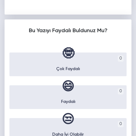
Bu Yazıyı Faydalı Buldunuz Mu?
🤓
0
Çok Faydalı
😄
0
Faydalı
😒
0
Daha İyi Olabilir