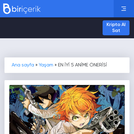
Kripto Al
Sat
Ana sayfa
»
Yaşam
»
EN İYİ 5 ANİME ÖNERİSİ