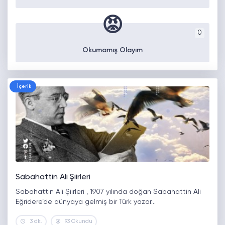
😡
0
Okumamış Olayım
İçerik
Sabahattin Ali Şiirleri
Sabahattin Ali Şiirleri , 1907 yılında doğan Sabahattin Ali
Eğridere’de dünyaya gelmiş bir Türk yazar…
3 dk.
93 Okundu