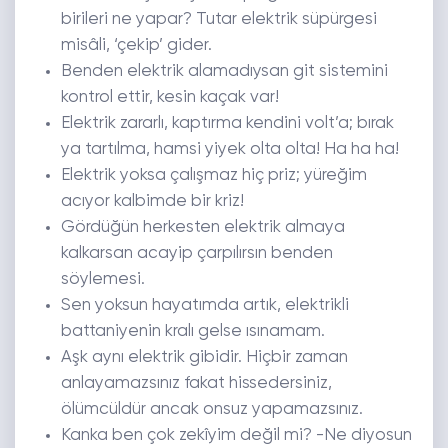
birileri ne yapar? Tutar elektrik süpürgesi
misâli, ‘çekip’ gider.
Benden elektrik alamadıysan git sistemini
kontrol ettir, kesin kaçak var!
Elektrik zararlı, kaptırma kendini volt’a; bırak
ya tartılma, hamsi yiyek olta olta! Ha ha ha!
Elektrik yoksa çalışmaz hiç priz; yüreğim
acıyor kalbimde bir kriz!
Gördüğün herkesten elektrik almaya
kalkarsan acayip çarpılırsın benden
söylemesi.
Sen yoksun hayatımda artık, elektrikli
battaniyenin kralı gelse ısınamam.
Aşk aynı elektrik gibidir. Hiçbir zaman
anlayamazsınız fakat hissedersiniz,
ölümcüldür ancak onsuz yapamazsınız.
Kanka ben çok zekîyim değil mi? -Ne diyosun