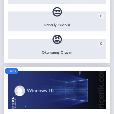
😒
0
Daha İyi Olabilir
😡
0
Okumamış Olayım
İçerik