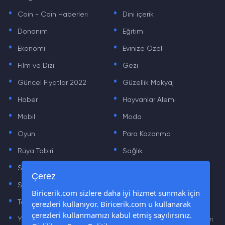
.
.
Coin - Coin Haberleri
Dini içerik
.
.
Donanım
Eğitim
.
.
Ekonomi
Evinize Özel
.
.
Film ve Dizi
Gezi
.
.
Güncel Fiyatlar 2022
Güzellik Makyaj
.
.
Haber
Hayvanlar Alemi
.
.
Mobil
Moda
.
.
Oyun
Para Kazanma
.
.
Rüya Tabiri
Sağlık
.
.
Sinema
Sosyal Medya Haberleri
.
.
Çerez
Sözler
Tarih
.
.
Biricerik.com sizlere daha iyi hizmet sunmak için
çerezleri kullanıyor. Biricerik.com u kullanarak
Teknoloji Haberleri
Yaşam
.
.
çerezleri kullanmamızı kabul etmiş sayılırsınız.
Yazılım Haberleri
Yiyecek Önerileri ve Tarifleri