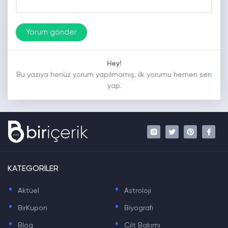
Hey!
Bu yazıya henüz yorum yapılmamış, ilk yorumu hemen sen
yap.
KATEGORİLER
.
.
Aktüel
Astroloji
.
.
BirKupon
Biyografi
.
.
Blog
Cilt Bakımı