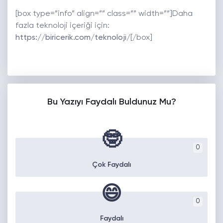
[box type=”info” align=”” class=”” width=””]Daha
fazla teknoloji içeriği için:
https://biricerik.com/teknoloji/
[/box]
Bu Yazıyı Faydalı Buldunuz Mu?
🤓
0
Çok Faydalı
😄
0
Faydalı