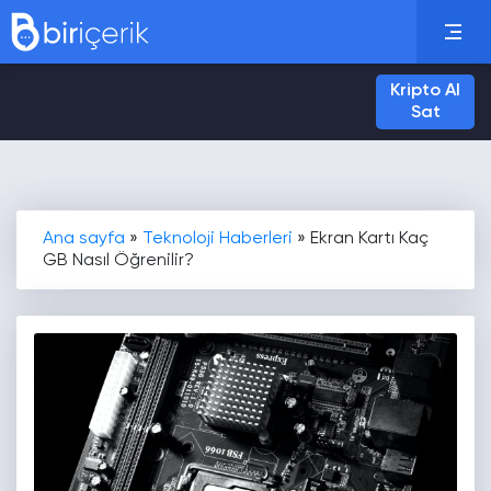
Kripto Al
Sat
Ana sayfa
»
Teknoloji Haberleri
»
Ekran Kartı Kaç
GB Nasıl Öğrenilir?