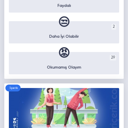
Faydalı
😒
2
Daha İyi Olabilir
😡
29
Okumamış Olayım
İçerik