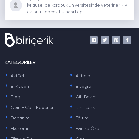
İyı güzel de karabük üniversitesinde veterinerlik y
ok onu napcaz bu nası bilgi
KATEGORİLER
.
.
Aktüel
Astroloji
.
.
BirKupon
Biyografi
.
.
Blog
Cilt Bakımı
.
.
Coin - Coin Haberleri
Dini içerik
.
.
Donanım
Eğitim
.
.
Ekonomi
Evinize Özel
.
.