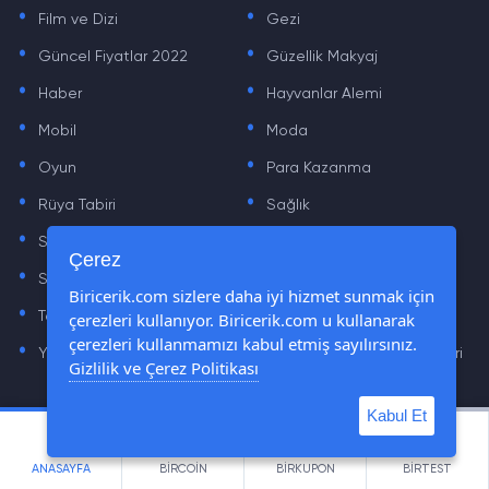
.
.
Film ve Dizi
Gezi
.
.
Güncel Fiyatlar 2022
Güzellik Makyaj
.
.
Haber
Hayvanlar Alemi
.
.
Mobil
Moda
.
.
Oyun
Para Kazanma
.
.
Rüya Tabiri
Sağlık
.
.
Sinema
Sosyal Medya Haberleri
.
.
Çerez
Sözler
Tarih
.
.
Biricerik.com sizlere daha iyi hizmet sunmak için
çerezleri kullanıyor. Biricerik.com u kullanarak
Teknoloji Haberleri
Yaşam
.
.
çerezleri kullanmamızı kabul etmiş sayılırsınız.
Yazılım Haberleri
Yiyecek Önerileri ve Tarifleri
Gizlilik ve Çerez Politikası
Kabul Et
© Tüm Hakları Saklıdır © 2019 - 2021 biricerik.com
ANASAYFA
BİRCOİN
BİRKUPON
BİRTEST
cemre.com