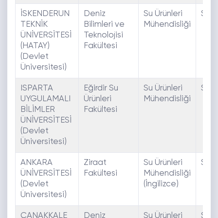
İSKENDERUN
Deniz
Su Ürünleri
SAY
TEKNİK
Bilimleri ve
Mühendisliği
ÜNİVERSİTESİ
Teknolojisi
(HATAY)
Fakültesi
(Devlet
Üniversitesi)
ISPARTA
Eğirdir Su
Su Ürünleri
SAY
UYGULAMALI
Ürünleri
Mühendisliği
BİLİMLER
Fakültesi
ÜNİVERSİTESİ
(Devlet
Üniversitesi)
ANKARA
Ziraat
Su Ürünleri
SAY
ÜNİVERSİTESİ
Fakültesi
Mühendisliği
(Devlet
(İngilizce)
Üniversitesi)
ÇANAKKALE
Deniz
Su Ürünleri
SAY