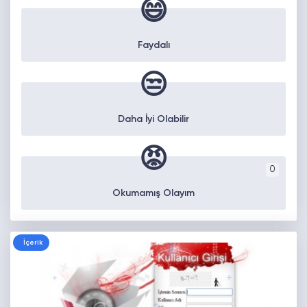
😄
Faydalı
😒
Daha İyi Olabilir
😡
0
Okumamış Olayım
İçerik