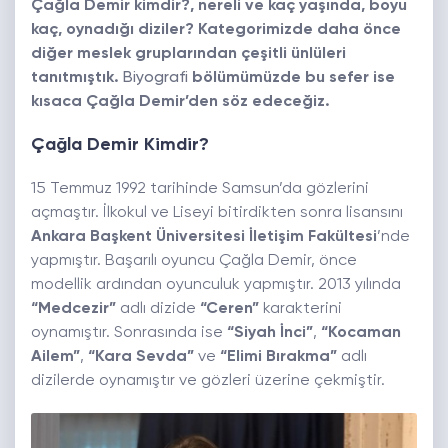
Çağla Demir kimdir?, nereli ve kaç yaşında, boyu
kaç, oynadığı diziler? Kategorimizde daha önce
diğer meslek gruplarından çeşitli ünlüleri
tanıtmıştık.
Biyografi
bölümümüzde bu sefer ise
kısaca Çağla Demir’den söz edeceğiz.
Çağla Demir Kimdir?
15 Temmuz 1992 tarihinde Samsun’da gözlerini
açmaştır. İlkokul ve Liseyi bitirdikten sonra lisansını
Ankara Başkent Üniversitesi İletişim Fakültesi
’nde
yapmıştır. Başarılı oyuncu Çağla Demir, önce
modellik ardından oyunculuk yapmıştır. 2013 yılında
“Medcezir”
adlı dizide
“Ceren”
karakterini
oynamıştır. Sonrasında ise
“Siyah İnci”
,
“Kocaman
Ailem”
,
“Kara Sevda”
ve
“Elimi Bırakma”
adlı
dizilerde oynamıştır ve gözleri üzerine çekmiştir.