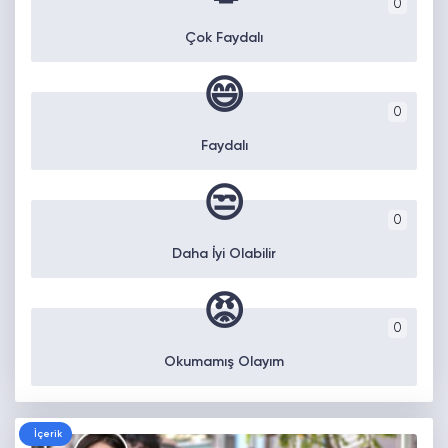
0
Çok Faydalı
😄
0
Faydalı
😒
0
Daha İyi Olabilir
😡
0
Okumamış Olayım
İçerik