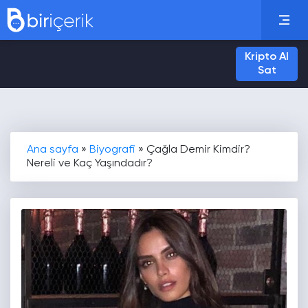
Kripto Al
Sat
Ana sayfa
»
Biyografi
»
Çağla Demir Kimdir?
Nereli ve Kaç Yaşındadır?