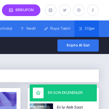
BİRKUPON
stroloji
Nedir
Rüya Tabiri
Diğer
Kripto Al Sat
EN SON EKLENENLER
En İyi Akıllı Saat