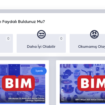
yı Faydalı Buldunuz Mu?
😒
😡
0
0
Daha İyi Olabilir
Okumamış Ola
İçerik