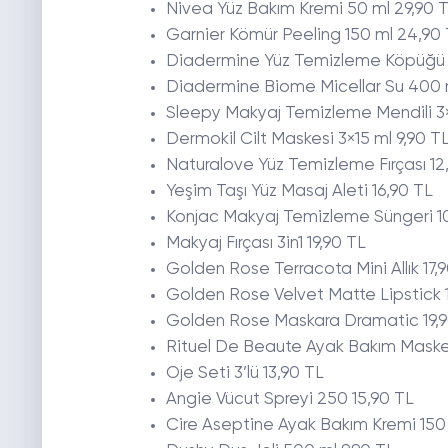
Nivea Yüz Bakım Kremi 50 ml 29,90 
Garnier Kömür Peeling 150 ml 24,90
Diadermine Yüz Temizleme Köpüğü 1
Diadermine Biome Micellar Su 400 m
Sleepy Makyaj Temizleme Mendili 3×
Dermokil Cilt Maskesi 3×15 ml 9,90 T
Naturalove Yüz Temizleme Fırçası 12
Yeşim Taşı Yüz Masaj Aleti 16,90 TL
Konjac Makyaj Temizleme Süngeri 1
Makyaj Fırçası 3in1 19,90 TL
Golden Rose Terracota Mini Allık 17,
Golden Rose Velvet Matte Lipstick 
Golden Rose Maskara Dramatic 19,9
Rituel De Beaute Ayak Bakım Maske
Oje Seti 3’lü 13,90 TL
Angie Vücut Spreyi 250 15,90 TL
Cire Aseptine Ayak Bakım Kremi 150 