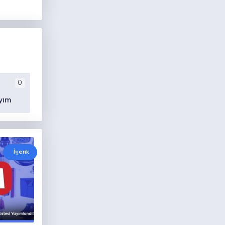
0
yım
İçerik