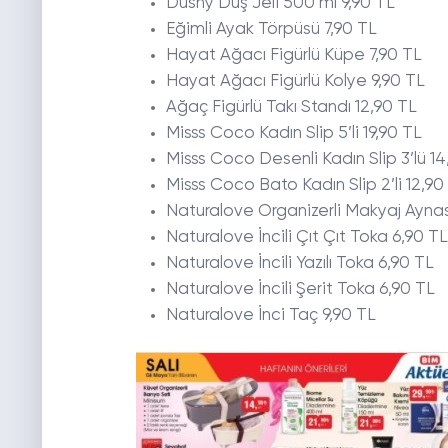
Dushy Duş Jeli 500 ml 9,90 TL
Eğimli Ayak Törpüsü 7,90 TL
Hayat Ağacı Figürlü Küpe 7,90 TL
Hayat Ağacı Figürlü Kolye 9,90 TL
Ağaç Figürlü Takı Standı 12,90 TL
Misss Coco Kadın Slip 5’li 19,90 TL
Misss Coco Desenli Kadın Slip 3’lü 14
Misss Coco Bato Kadın Slip 2’li 12,90
Naturalove Organizerli Makyaj Aynas
Naturalove İncili Çıt Çıt Toka 6,90 TL
Naturalove İncili Yazılı Toka 6,90 TL
Naturalove İncili Şerit Toka 6,90 TL
Naturalove İnci Taç 9,90 TL