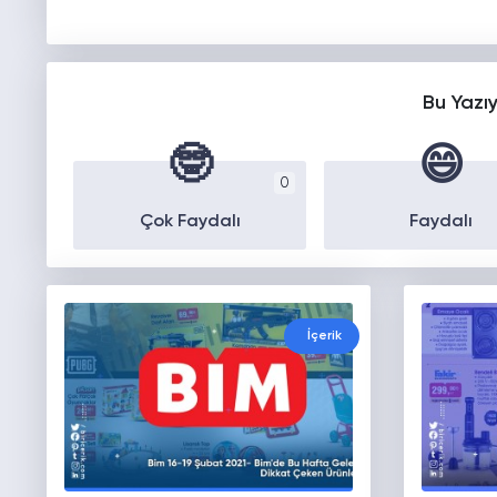
Bu Yazı
🤓
😄
0
Çok Faydalı
Faydalı
İçerik