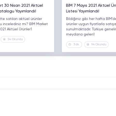
et 30 Nisan 2021 Aktüel
BİM 7 Mayıs 2021 Aktüel Ür
atalogu Yayımlandı!
Listesi Yayımlandı!
te satılan aktüel ürünler
Bildiğiniz gibi her hafta BİM’d
u incelediniz mi? BİM Market
ürünler uygun fiyatlarla satış
021 Aktüel Ürünler1
sunulmaktadır. Türkiye genel
meydana gelen1
54 Okundu
3 dk.
94 Okundu