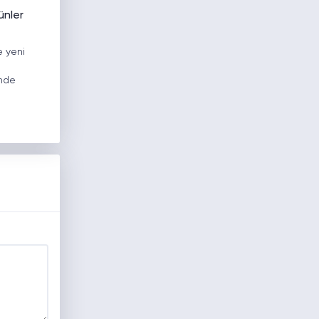
ünler
e yeni
a
inde