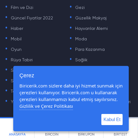
.
.
Film ve Dizi
Gezi
.
.
Güncel Fiyatlar 2022
Güzellik Makyaj
.
.
Haber
Hayvanlar Alemi
.
.
Mobil
Moda
.
.
Oyun
Para Kazanma
.
.
Rüya Tabiri
Sağlık
.
.
Sinema
Sosyal Medya Haberleri
.
.
Çerez
Sözler
Tarih
.
.
Biricerik.com sizlere daha iyi hizmet sunmak için
Teknoloji Haberleri
Yaşam
çerezleri kullanıyor. Biricerik.com u kullanarak
.
.
çerezleri kullanmamızı kabul etmiş sayılırsınız.
Yazılım Haberleri
Yiyecek Önerileri ve Tarifleri
Gizlilik ve Çerez Politikası
Kabul Et
© Tüm Hakları Saklıdır © 2019 - 2021 biricerik.com
ANASAYFA
BİRCOİN
BİRKUPON
BİRTEST
cemre.com