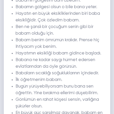
Babamın gölgesini dahi özledim.
Babamın gölgesi olsun o bile bana yeter.
Hayatın en büyük eksikliklerinden biri baba
eksikliğidir. Çok özledim babam.
Ben ne şanslı bir çocuğum senin gibi bir
babam olduğu için.
Babam benim ömrümün kralıdır. Prense hiç
ihtiyacım yok benim.
Hayatımın eksikliği babam gidince başladı.
Babana ne kadar saygı hürmet edersen
evlatlarından da öyle görürsün.
Babaların sıcaklığı soğukluklarının içindedir.
İlk öğretmenim babam.
Bugün yürüyebiliyorsam bunu bana sen
öğrettin. Yine bırakma ellerimi düşebilirim.
Gönlümün en rahat köşesi sensin, varlığına
şükürler olsun.
En büyük güç sarsılmaz dayanak, babam en