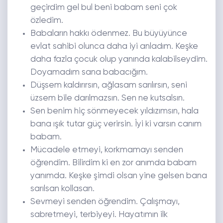
geçirdim gel bul beni babam seni çok
özledim.
Babaların hakkı ödenmez. Bu büyüyünce
evlat sahibi olunca daha iyi anladım. Keşke
daha fazla çocuk olup yanında kalabilseydim.
Doyamadım sana babacığım.
Düşsem kaldırırsın, ağlasam sarılırsın, seni
üzsem bile darılmazsın. Sen ne kutsalsın.
Sen benim hiç sönmeyecek yıldızımsın, hala
bana ışık tutar güç verirsin. İyi ki varsın canım
babam.
Mücadele etmeyi, korkmamayı senden
öğrendim. Bilirdim ki en zor anımda babam
yanımda. Keşke şimdi olsan yine gelsen bana
sarılsan kollasan.
Sevmeyi senden öğrendim. Çalışmayı,
sabretmeyi, terbiyeyi. Hayatımın ilk