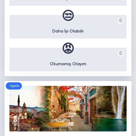
😒
0
Daha İyi Olabilir
😡
0
Okumamış Olayım
İçerik