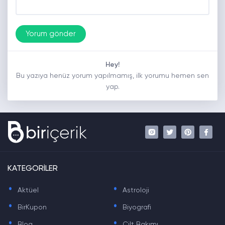
Hey!
Bu yazıya henüz yorum yapılmamış, ilk yorumu hemen sen
yap.
KATEGORİLER
.
.
Aktüel
Astroloji
.
.
BirKupon
Biyografi
.
.
Blog
Cilt Bakımı