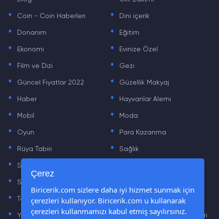
.
.
Coin - Coin Haberleri
Dini içerik
.
.
Donanım
Eğitim
.
.
Ekonomi
Evinize Özel
.
.
Film ve Dizi
Gezi
.
.
Güncel Fiyatlar 2022
Güzellik Makyaj
.
.
Haber
Hayvanlar Alemi
.
.
Mobil
Moda
.
.
Oyun
Para Kazanma
.
.
Rüya Tabiri
Sağlık
.
.
Sinema
Sosyal Medya Haberleri
.
.
Çerez
Sözler
Tarih
.
.
Biricerik.com sizlere daha iyi hizmet sunmak için
çerezleri kullanıyor. Biricerik.com u kullanarak
Teknoloji Haberleri
Yaşam
.
.
çerezleri kullanmamızı kabul etmiş sayılırsınız.
Yazılım Haberleri
Yiyecek Önerileri ve Tarifleri