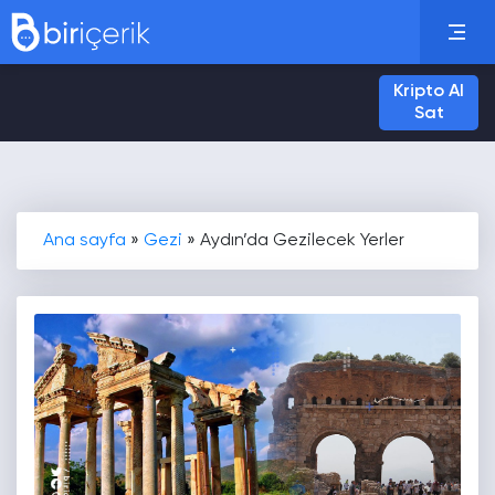
Kripto Al
Sat
Ana sayfa
»
Gezi
»
Aydın’da Gezilecek Yerler