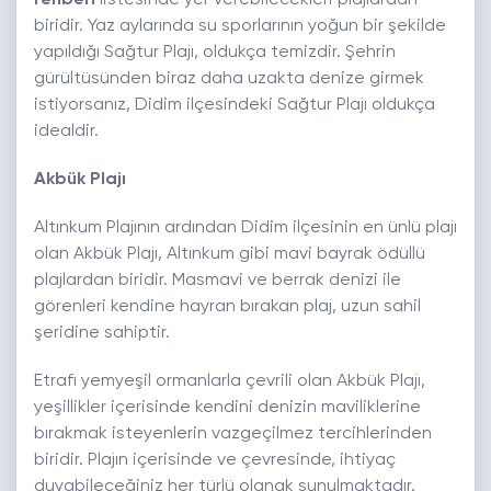
rehberi
listesinde yer verebilecekleri plajlardan
biridir. Yaz aylarında su sporlarının yoğun bir şekilde
yapıldığı Sağtur Plajı, oldukça temizdir. Şehrin
gürültüsünden biraz daha uzakta denize girmek
istiyorsanız, Didim ilçesindeki Sağtur Plajı oldukça
idealdir.
Akbük Plajı
Altınkum Plajının ardından Didim ilçesinin en ünlü plajı
olan Akbük Plajı, Altınkum gibi mavi bayrak ödüllü
plajlardan biridir. Masmavi ve berrak denizi ile
görenleri kendine hayran bırakan plaj, uzun sahil
şeridine sahiptir.
Etrafı yemyeşil ormanlarla çevrili olan Akbük Plajı,
yeşillikler içerisinde kendini denizin maviliklerine
bırakmak isteyenlerin vazgeçilmez tercihlerinden
biridir. Plajın içerisinde ve çevresinde, ihtiyaç
duyabileceğiniz her türlü olanak sunulmaktadır.