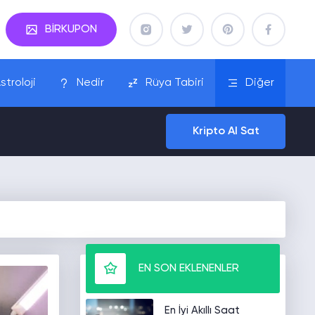
BİRKUPON
stroloji
Nedir
Rüya Tabiri
Diğer
Kripto Al Sat
EN SON EKLENENLER
En İyi Akıllı Saat