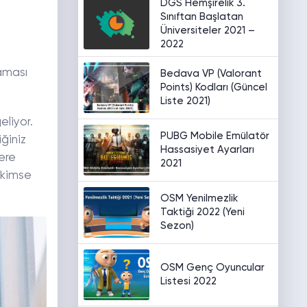
DGS Hemşirelik 3.
Sınıftan Başlatan
Üniversiteler 2021 –
2022
laması
Bedava VP (Valorant
Points) Kodları (Güncel
Liste 2021)
eliyor.
PUBG Mobile Emülatör
iğiniz
Hassasiyet Ayarları
ere
2021
 kimse
OSM Yenilmezlik
Taktiği 2022 (Yeni
Sezon)
OSM Genç Oyuncular
Listesi 2022