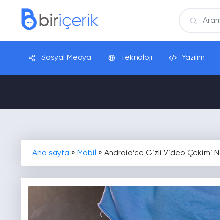
Sosyal Medya
Teknoloji
Yazılım
Ana sayfa
»
Mobil
»
Android’de Gizli Video Çekimi Nas