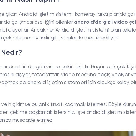
e öne çıkan Android işletim sistemi, kamerayı arka planda ça
nda çalışması özelliğini bilenler
android’de gizli video çe
i oluyorlar. Ancak her Android işletim sistemi olan telefon
çekimler nasıl yapılır gibi sorularda merak ediliyor.
 Nedir?
ından biri de gizli video çekimleridir. Bugün pek çok kişi
merasını açıyor, fotoğraftan video moduna geçiş yapıyor v
 yapmak da android işletim sistemleri için oldukça kolay bi
 ve hiç kimse bu anlık fırsatı kaçırmak istemez. Böyle dur
 çekime başlamak istersiniz. İşte android işletim siste
rmanıza müsaade etmez.