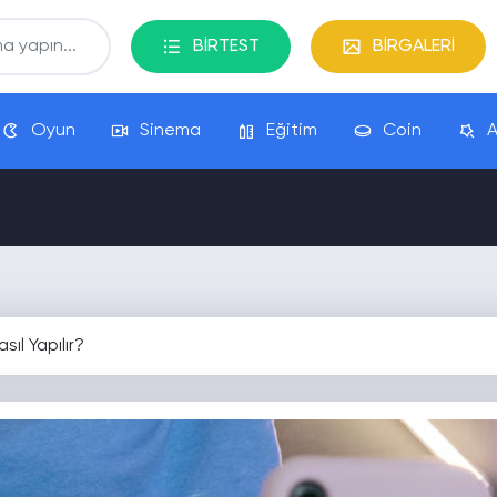
BİRTEST
BİRGALERİ
Oyun
Sinema
Eğitim
Coin
A
ıl Yapılır?