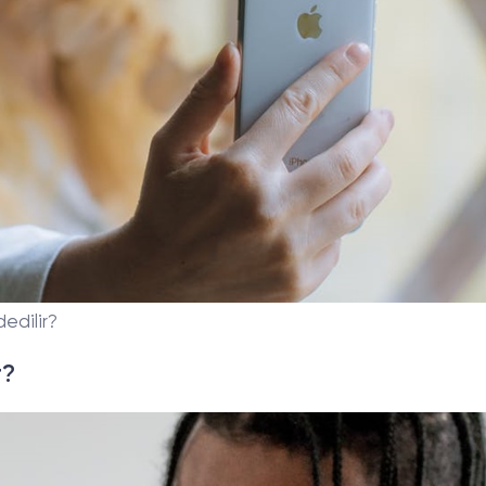
edilir?
r?