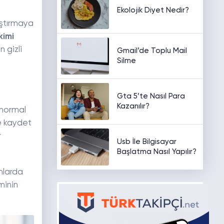
Ekolojik Diyet Nedir?
lıştırmaya
kimi
 gizli
Gmail’de Toplu Mail
Silme
Gta 5’te Nasıl Para
Kazanılır?
 normal
e kaydet
r
Usb İle Bilgisayar
Başlatma Nasıl Yapılır?
umlarda
minin