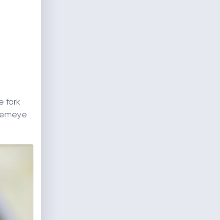
e fark
zlemeye