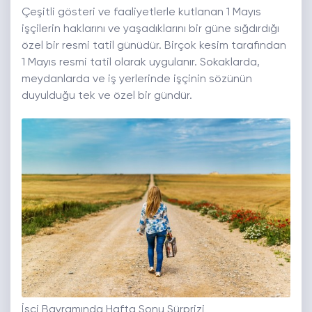
Çeşitli gösteri ve faaliyetlerle kutlanan 1 Mayıs
işçilerin haklarını ve yaşadıklarını bir güne sığdırdığı
özel bir resmi tatil günüdür. Birçok kesim tarafından
1 Mayıs resmi tatil olarak uygulanır. Sokaklarda,
meydanlarda ve iş yerlerinde işçinin sözünün
duyulduğu tek ve özel bir gündür.
İşçi Bayramında Hafta Sonu Sürprizi