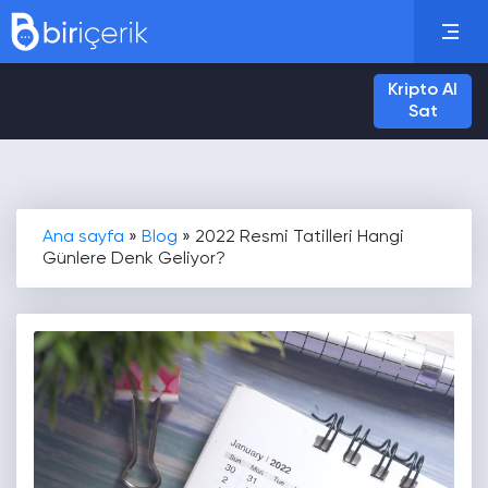
Kripto Al
Sat
Ana sayfa
»
Blog
»
2022 Resmi Tatilleri Hangi
Günlere Denk Geliyor?