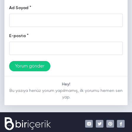
*
Ad Soyad
*
E-posta
Hey!
Bu yazıya henüz yorum yapılmamış, ilk yorumu hemen sen
yap.