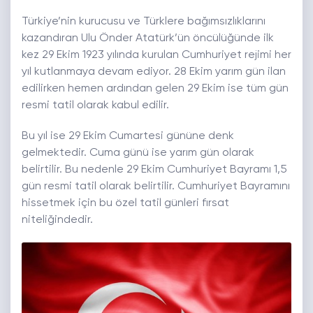
Türkiye’nin kurucusu ve Türklere bağımsızlıklarını
kazandıran Ulu Önder Atatürk’ün öncülüğünde ilk
kez 29 Ekim 1923 yılında kurulan Cumhuriyet rejimi her
yıl kutlanmaya devam ediyor. 28 Ekim yarım gün ilan
edilirken hemen ardından gelen 29 Ekim ise tüm gün
resmi tatil olarak kabul edilir.
Bu yıl ise 29 Ekim Cumartesi gününe denk
gelmektedir. Cuma günü ise yarım gün olarak
belirtilir. Bu nedenle 29 Ekim Cumhuriyet Bayramı 1,5
gün resmi tatil olarak belirtilir. Cumhuriyet Bayramını
hissetmek için bu özel tatil günleri fırsat
niteliğindedir.