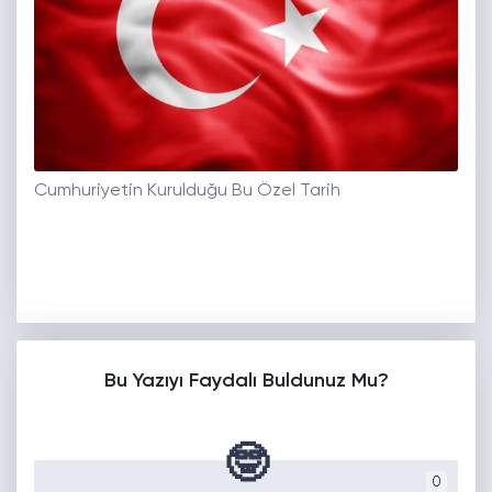
Cumhuriyetin Kurulduğu Bu Özel Tarih
Bu Yazıyı Faydalı Buldunuz Mu?
🤓
0