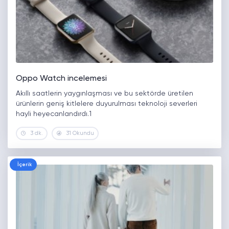
Oppo Watch incelemesi
Akıllı saatlerin yaygınlaşması ve bu sektörde üretilen
ürünlerin geniş kitlelere duyurulması teknoloji severleri
hayli heyecanlandırdı.1
3 dk.
31 Okundu
İçerik