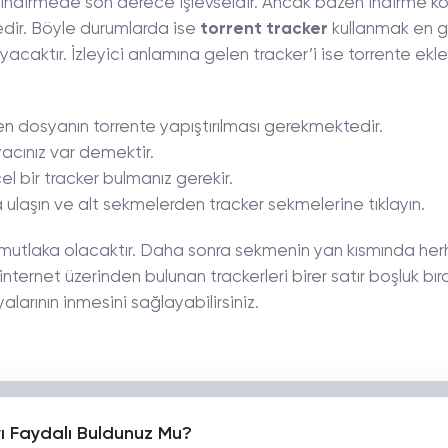
amı indirmede son derece işlevseldir. Ancak bazen indirme 
ir. Böyle durumlarda ise
torrent tracker
kullanmak en g
acaktır. İzleyici anlamına gelen tracker’i ise torrente ekl
eken dosyanın torrente yapıştırılması gerekmektedir.
yacınız var demektir.
 bir tracker bulmanız gerekir.
 ulaşın ve alt sekmelerden tracker sekmelerine tıklayın.
r mutlaka olacaktır. Daha sonra sekmenin yan kısmında her
 internet üzerinden bulunan trackerleri birer satır boşluk bı
larının inmesini sağlayabilirsiniz.
yı Faydalı Buldunuz Mu?