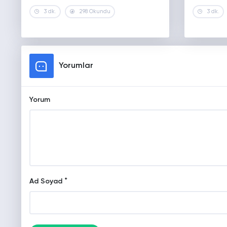
3 dk.
298 Okundu
3 dk.
Yorumlar
Yorum
*
Ad Soyad