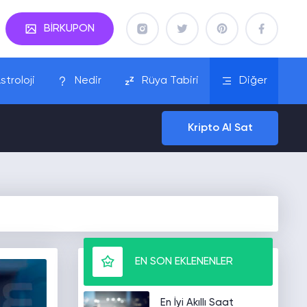
BİRKUPON
stroloji
Nedir
Rüya Tabiri
Diğer
Kripto Al Sat
EN SON EKLENENLER
En İyi Akıllı Saat