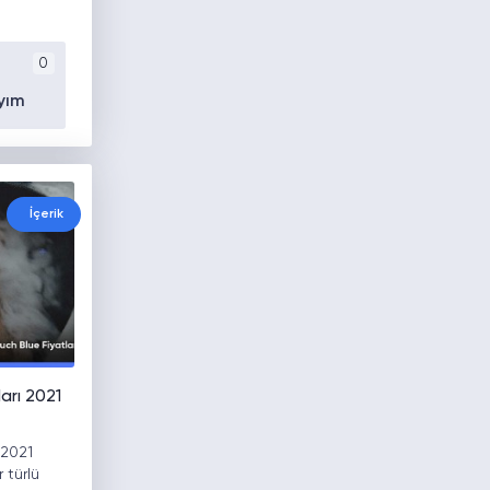
0
yım
İçerik
arı 2021
 2021
 türlü