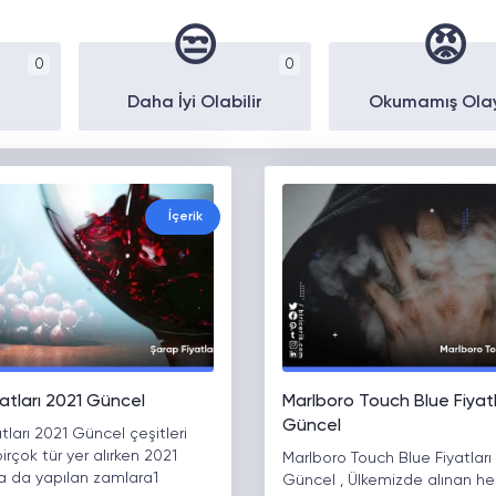
😒
😡
0
0
Daha İyi Olabilir
Okumamış Ola
İçerik
atları 2021 Güncel
Marlboro Touch Blue Fiyatl
Güncel
tları 2021 Güncel çeşitleri
irçok tür yer alırken 2021
Marlboro Touch Blue Fiyatları
da da yapılan zamlara1
Güncel , Ülkemizde alınan her