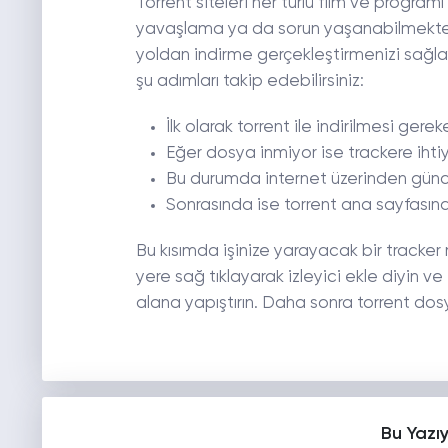
Torrent siteleri her türlü film ve progr
yavaşlama ya da sorun yaşanabilmekted
yoldan indirme gerçekleştirmenizi sağlay
şu adımları takip edebilirsiniz:
İlk olarak torrent ile indirilmesi ger
Eğer dosya inmiyor ise trackere ihti
Bu durumda internet üzerinden güncel
Sonrasında ise torrent ana sayfasına
Bu kısımda işinize yarayacak bir tracke
yere sağ tıklayarak izleyici ekle diyin ve
alana yapıştırın. Daha sonra torrent dosya
Bu Yazı