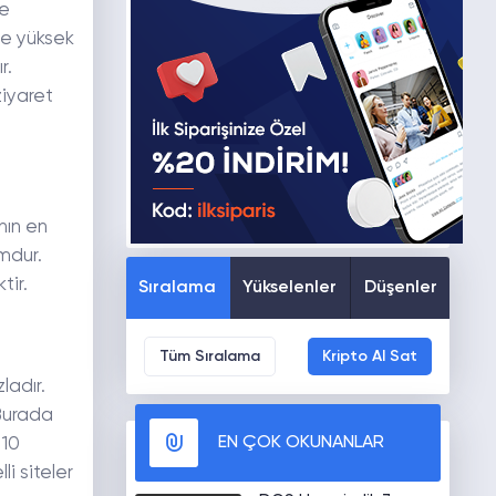
le
lde yüksek
r.
ziyaret
nın en
rmdur.
tir.
Sıralama
Yükselenler
Düşenler
Tüm Sıralama
Kripto Al Sat
ladır.
 Burada
EN ÇOK OKUNANLAR
 10
li siteler