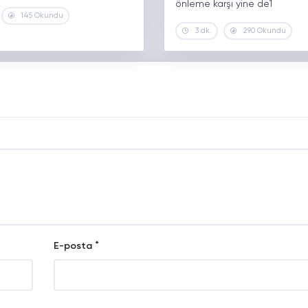
önleme karşı yine de1
145 Okundu
3 dk.
290 Okundu
*
E-posta