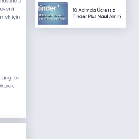
konusunda
üvenli
10 Adımda Ücretsiz
Tinder Plus Nasıl Alınır?
emek için
hangi bir
rakarak