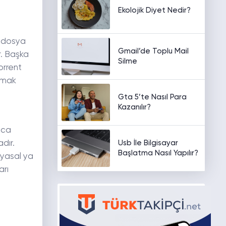
Ekolojik Diyet Nedir?
r dosya
Gmail’de Toplu Mail
r. Başka
Silme
orrent
şmak
Gta 5’te Nasıl Para
Kazanılır?
yca
Usb İle Bilgisayar
dır.
Başlatma Nasıl Yapılır?
 yasal ya
arı