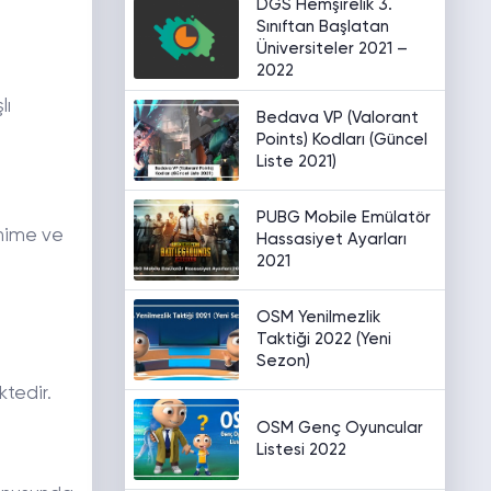
DGS Hemşirelik 3.
Sınıftan Başlatan
Üniversiteler 2021 –
2022
lı
Bedava VP (Valorant
Points) Kodları (Güncel
Liste 2021)
PUBG Mobile Emülatör
anime ve
Hassasiyet Ayarları
2021
OSM Yenilmezlik
Taktiği 2022 (Yeni
Sezon)
tedir.
OSM Genç Oyuncular
Listesi 2022