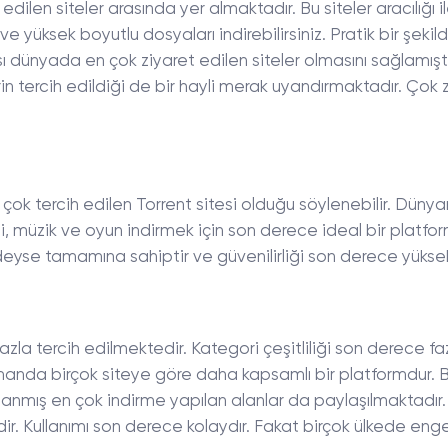
dilen siteler arasında yer almaktadır. Bu siteler aracılığı i
ve yüksek boyutlu dosyaları indirebilirsiniz. Pratik bir şeki
 dünyada en çok ziyaret edilen siteler olmasını sağlamıştı
in tercih edildiği de bir hayli merak uyandırmaktadır. Çok 
k tercih edilen Torrent sitesi olduğu söylenebilir. Dünya
dizi, müzik ve oyun indirmek için son derece ideal bir platfo
redeyse tamamına sahiptir ve güvenilirliği son derece yüksek
azla tercih edilmektedir. Kategori çeşitliliği son derece faz
zamanda birçok siteye göre daha kapsamlı bir platformdur.
zırlanmış en çok indirme yapılan alanlar da paylaşılmaktadır.
dir. Kullanımı son derece kolaydır. Fakat birçok ülkede engel