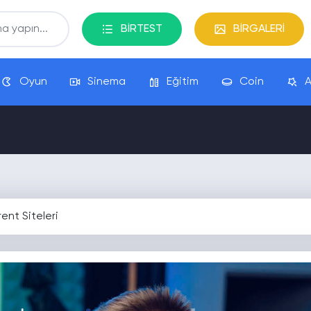
BİRTEST
BİRGALERİ
Oyun
Sinema
Eğitim
Coin
A
rent Siteleri