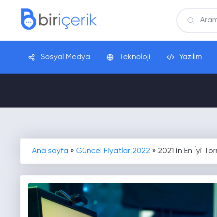
Sosyal Medya
Teknoloji
Yazılım
Ana sayfa
»
Güncel Fiyatlar 2022
»
2021 in En İyi Tor