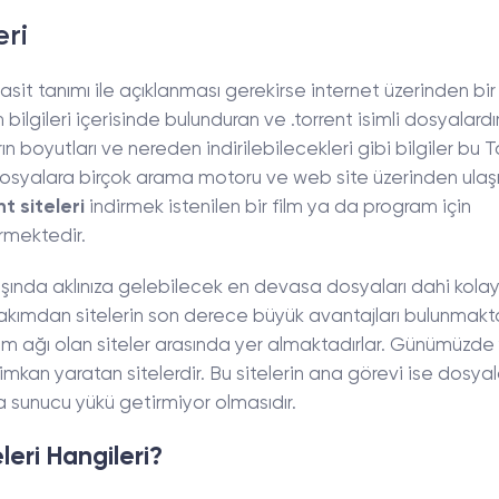
eri
asit tanımı ile açıklanması gerekirse internet üzerinden bi
 bilgileri içerisinde bulunduran ve .torrent isimli dosyalardı
ın boyutları ve nereden indirilebilecekleri gibi bilgiler bu T
 dosyalara birçok arama motoru ve web site üzerinden ula
t siteleri
indirmek istenilen bir film ya da program için
ermektedir.
un dışında aklınıza gelebilecek en devasa dosyaları dahi kola
bakımdan sitelerin son derece büyük avantajları bulunmakta
m ağı olan siteler arasında yer almaktadırlar. Günümüzde
an yaratan sitelerdir. Bu sitelerin ana görevi ise dosyal
a sunucu yükü getirmiyor olmasıdır.
leri Hangileri?