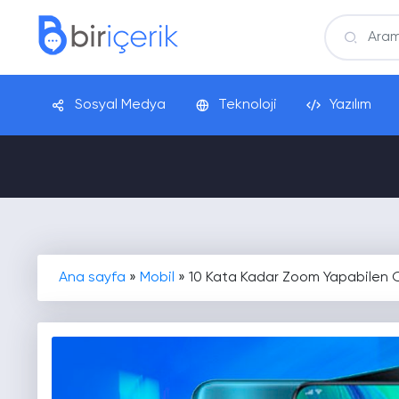
Sosyal Medya
Teknoloji
Yazılım
Ana sayfa
»
Mobil
»
10 Kata Kadar Zoom Yapabilen