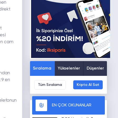
ünen
irekt
t
esi
men cam
Sıralama
Yükselenler
Düşenler
ından
:9 en
Tüm Sıralama
Kripto Al Sat
Telefonun
EN ÇOK OKUNANLAR