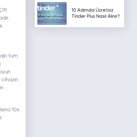
ift
10 Adımda Ücretsiz
Tinder Plus Nasıl Alınır?
dır.
r.
daki tüm
k
 oyun
 cihazın
ın
Reno 10x
r.