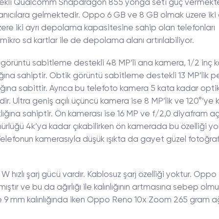
dekli Qualcomm Snapdragon 855 yonga seti güç vermekte
ullanıcılara gelmektedir. Oppo 6 GB ve 8 GB olmak üzere iki
ere iki ayrı depolama kapasitesine sahip olan telefonları
mikro sd kartlar ile de depolama alanı artırılabiliyor.
 görüntü sabitleme destekli 48 MP’li ana kamera, 1/2 inç
ğına sahiptir. Obtik görüntü sabitleme destekli 13 MP’lik 
ığına sabittir. Ayrıca bu telefoto kamera 5 kata kadar opt
r. Ultra geniş açılı üçüncü kamera ise 8 MP’lik ve 120°’ye 
klığına sahiptir. Ön kamerası ise 16 MP ve f/2,0 diyafram aç
ürlüğü 4k’ya kadar çıkabilirken ön kamerada bu özelliği yo
lefonun kamerasıyla düşük ışıkta da gayet güzel fotoğraf
 hızlı şarj gücü vardır. Kablosuz şarj özelliği yoktur. Opp
ştır ve bu da ağırlığı ile kalınlığının artmasına sebep olmu
e 9 mm kalınlığında iken Oppo Reno 10x Zoom 265 gram ağ