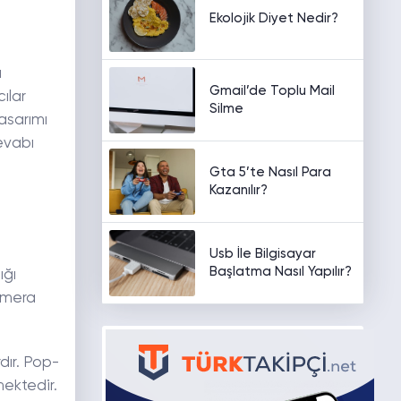
Ekolojik Diyet Nedir?
a
Gmail’de Toplu Mail
ılar
Silme
asarımı
cevabı
Gta 5’te Nasıl Para
Kazanılır?
n
Usb İle Bilgisayar
Başlatma Nasıl Yapılır?
ığı
kamera
dır. Pop-
ektedir.