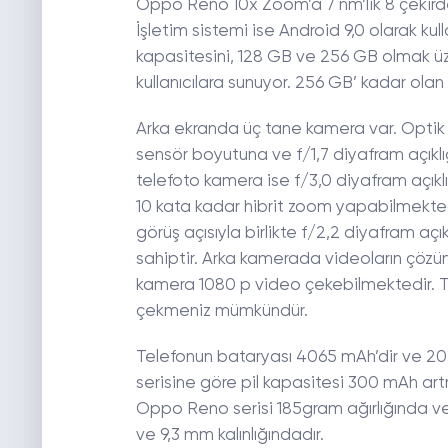
Oppo Reno 10x Zoom’a 7 nm’lik 8 çekir
İşletim sistemi ise Android 9,0 olarak k
kapasitesini, 128 GB ve 256 GB olmak üz
kullanıcılara sunuyor. 256 GB’ kadar olan 
Arka ekranda üç tane kamera var. Optik
sensör boyutuna ve f/1,7 diyafram açıklı
telefoto kamera ise f/3,0 diyafram açıkl
10 kata kadar hibrit zoom yapabilmektedi
görüş açısıyla birlikte f/2,2 diyafram açı
sahiptir. Arka kamerada videoların çözün
kamera 1080 p video çekebilmektedir. Te
çekmeniz mümkündür.
Telefonun bataryası 4065 mAh’dir ve 20 W
serisine göre pil kapasitesi 300 mAh artmı
Oppo Reno serisi 185gram ağırlığında v
ve 9,3 mm kalınlığındadır.