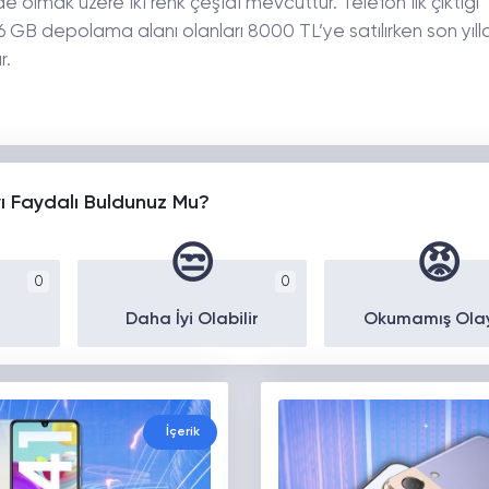
e olmak üzere iki renk çeşidi mevcuttur. Telefon ilk çıktığı
B depolama alanı olanları 8000 TL’ye satılırken son yıll
r.
yı Faydalı Buldunuz Mu?
😒
😡
0
0
Daha İyi Olabilir
Okumamış Ola
İçerik