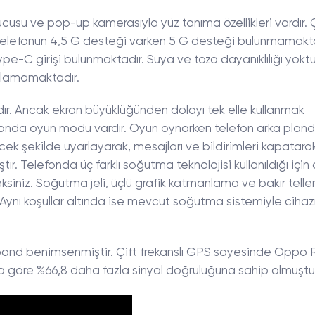
usu ve pop-up kamerasıyla yüz tanıma özellikleri vardır. Ç
. Telefonun 4,5 G desteği varken 5 G desteği bulunmamakta
pe-C girişi bulunmaktadır. Suya ve toza dayanıklılığı yoktu
ılamamaktadır.
dır. Ancak ekran büyüklüğünden dolayı tek elle kullanmak
elefonda oyun modu vardır. Oyun oynarken telefon arka plan
k şekilde uyarlayarak, mesajları ve bildirimleri kapatara
ır. Telefonda üç farklı soğutma teknolojisi kullanıldığı için
siniz. Soğutma jeli, üçlü grafik katmanlama ve bakır teller
ler. Aynı koşullar altında ise mevcut soğutma sistemiyle cihaz
 band benimsenmiştir. Çift frekanslı GPS sayesinde Oppo 
ra göre %66,8 daha fazla sinyal doğruluğuna sahip olmuştu