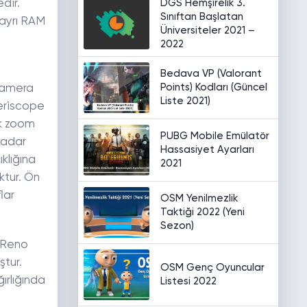
DGS Hemşirelik 3.
dir.
Sınıftan Başlatan
 ayrı RAM
Üniversiteler 2021 –
2022
Bedava VP (Valorant
Points) Kodları (Güncel
 kamera
Liste 2021)
periscope
ik zoom
PUBG Mobile Emülatör
kadar
Hassasiyet Ayarları
ıklığına
2021
ktur. Ön
lar
OSM Yenilmezlik
Taktiği 2022 (Yeni
Sezon)
o Reno
ştur.
OSM Genç Oyuncular
ırlığında
Listesi 2022