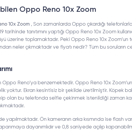
abilen Oppo Reno 10x Zoom
no 10x Zoom
, Son zamanlarda Oppo çıkardığı telefonlarl
19 tarihinde tanıtımını yaptığı Oppo Reno 10x Zoom kullanıc
yü üzerine toplamaktadır. Peki Oppo Reno 10x Zoom’un t
tusundan neler çıkmaktadır ve fiyatı nedir? Tüm bu soruların 
rımı
n Oppo Reno’ya benzemektedir. Oppo Reno 10x Zoom’u
 yoktur. Ekran kesintisiz bir şekilde üretilmiştir. Köpek bal
hip olan bu telefonda selfie çekinmek istenildiği zaman 
çıkmaktadır.
 de yapılmaktadır. Ön kameranın arka kısmında ise flash var
kapanmaya dayanımlıdır ve 0,8 saniyede açılıp kapanabilm