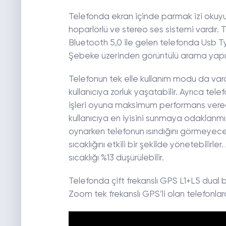
Telefonda ekran içinde parmak izi okuyuc
hoparlörlü ve stereo ses sistemi vardır
Bluetooth 5,0 ile gelen telefonda Usb Ty
Şebeke üzerinden görüntülü arama yap
Telefonun tek elle kullanım modu da var
kullanıcıya zorluk yaşatabilir. Ayrıca t
işleri oyuna maksimum performans verece
kullanıcıya en iyisini sunmaya odaklanmışt
oynarken telefonun ısındığını görmeyecek
sıcaklığını etkili bir şekilde yönetebilir
sıcaklığı %13 düşürülebilir.
Telefonda çift frekanslı GPS L1+L5 dual
Zoom tek frekanslı GPS’li olan telefonla