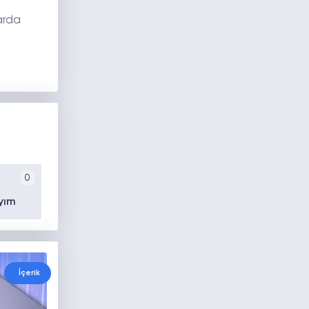
arda
0
yım
İçerik