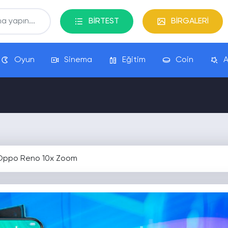
BİRTEST
BİRGALERİ
Oyun
Sinema
Eğitim
Coin
A
 Oppo Reno 10x Zoom