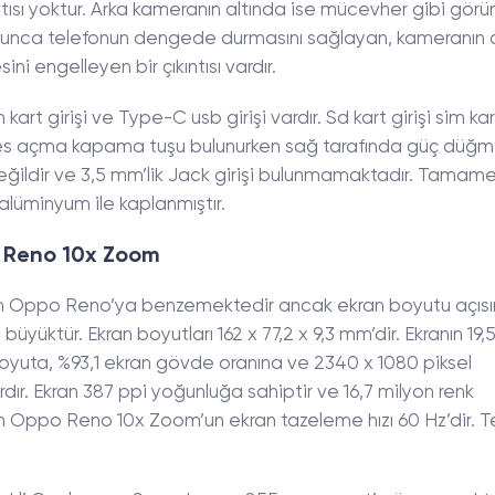
tısı yoktur. Arka kameranın altında ise mücevher gibi gör
yunca telefonun dengede durmasını sağlayan, kameranın d
ni engelleyen bir çıkıntısı vardır.
 kart girişi ve Type-C usb girişi vardır. Sd kart girişi sim kar
nda ses açma kapama tuşu bulunurken sağ tarafında güç düğm
değildir ve 3,5 mm’lik Jack girişi bulunmamaktadır. Tama
lüminyum ile kaplanmıştır.
po Reno 10x Zoom
n Oppo Reno’ya benzemektedir ancak ekran boyutu açıs
ktür. Ekran boyutları 162 x 77,2 x 9,3 mm’dir. Ekranın 19,5
r boyuta, %93,1 ekran gövde oranına ve 2340 x 1080 piksel
ır. Ekran 387 ppi yoğunluğa sahiptir ve 16,7 milyon renk
lan Oppo Reno 10x Zoom’un ekran tazeleme hızı 60 Hz’dir. 