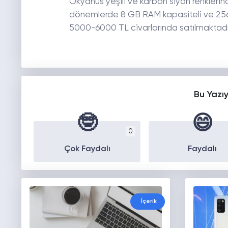
Okyanus yeşili ve karbon siyah renklerind
dönemlerde 8 GB RAM kapasiteli ve 256 G
5000-6000 TL civarlarında satılmaktadı
Bu Yazı
🤓
😄
0
Çok Faydalı
Faydalı
İçerik