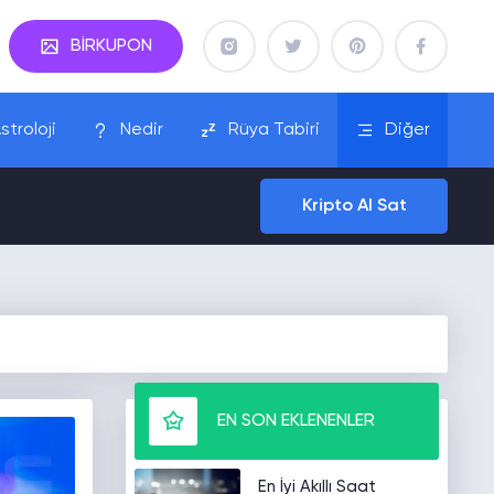
BİRKUPON
stroloji
Nedir
Rüya Tabiri
Diğer
Kripto Al Sat
EN SON EKLENENLER
En İyi Akıllı Saat