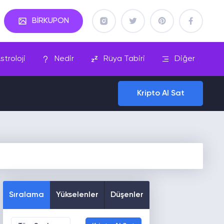
BİRKUPON
stroloji
Nedir
Rüya Tabiri
Diğer
Kripto Al Sat
Sıralama
Yükselenler
Düşenler