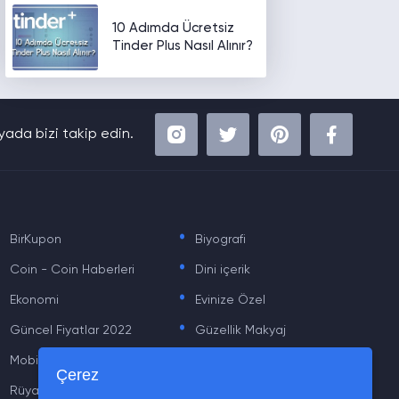
10 Adımda Ücretsiz
Tinder Plus Nasıl Alınır?
ada bizi takip edin.
.
.
BirKupon
Biyografi
.
.
Coin - Coin Haberleri
Dini içerik
.
.
Ekonomi
Evinize Özel
.
.
Güncel Fiyatlar 2022
Güzellik Makyaj
.
.
Mobil
Moda
.
.
Çerez
Rüya Tabiri
Sağlık