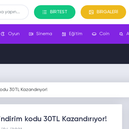
BİRTEST
BİRGALERİ
Oyun
Sinema
Eğitim
Coin
A
kodu 30TL Kazandırıyor!
indirim kodu 30TL Kazandırıyor!