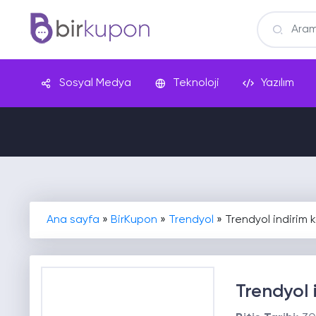
Sosyal Medya
Teknoloji
Yazılım
Ana sayfa
»
BirKupon
»
Trendyol
»
Trendyol indirim 
Trendyol 