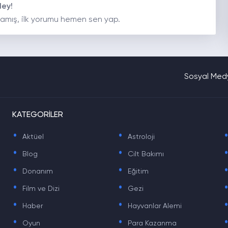
Hey!
amış, ilk yorumu hemen sen yap.
Sosyal Medy
KATEGORİLER
.
.
Aktüel
Astroloji
.
.
Blog
Cilt Bakımı
.
.
Donanım
Eğitim
.
.
Film ve Dizi
Gezi
.
.
Haber
Hayvanlar Alemi
.
.
Oyun
Para Kazanma