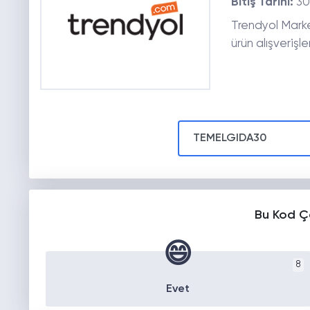
Bitiş Tarihi:
30
Trendyol Mark
ürün alışverişl
Bu Kod Ç
😄
8
Evet