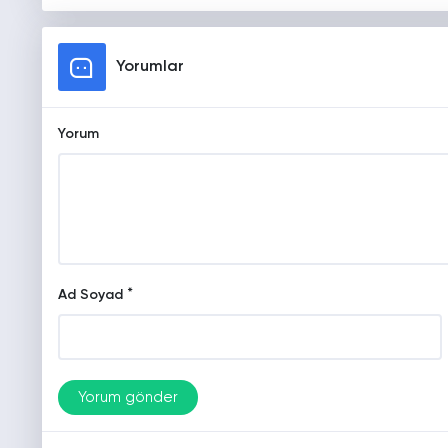
Yorumlar
Yorum
*
Ad Soyad